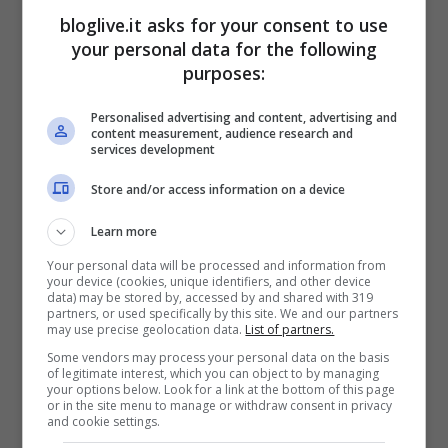
anche scrittore,
Giovanni Allevi ha da poco
bloglive.it asks for your consent to use
your personal data for the following
pubblicato il volume ‘Classico ribelle’.
purposes:
Personalised advertising and content, advertising and
content measurement, audience research and
services development
Store and/or access information on a device
Learn more
Your personal data will be processed and information from
your device (cookies, unique identifiers, and other device
data) may be stored by, accessed by and shared with 319
partners, or used specifically by this site. We and our partners
may use precise geolocation data.
List of partners.
Some vendors may process your personal data on the basis
of legitimate interest, which you can object to by managing
La partecipazione di Givoanni Allevi alla
your options below. Look for a link at the bottom of this page
or in the site menu to manage or withdraw consent in privacy
manifestazione universitaria si snoderà
and cookie settings.