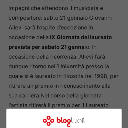
impegni che attendono il musicista e
compositore: sabto 21 gennaio Giovanni
Allevi sarà l’ospite d’eccezione in
occasione della
IX Giornata del laureato
prevista per sabato 21 genna
io. In
occasione della ricorrenza, Allevi farà
dunque ritorno nell’Università presso la
quale si è laureato in filosofia nel 1998, per
ritirare un premio in riconoscimento alla
sua carriera.Nel corso della giornata
l’artista ritirerà il premio per il Laureato
dell’anno, per poi presentare la sua terza
fatica letteraria: non solo musicista, ma