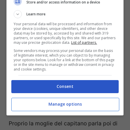
Store and/or access information on a device
che non si comportano come il
Learn more
comandante Schettino e non meritano
Your personal data will be processed and information from
adesso la stessa etichetta».
your device (cookies, unique identifiers, and other device
data) may be stored by, accessed by and shared with 319
partners, or used specifically by this site. We and our partners
may use precise geolocation data.
List of partners.
Some vendors may process your personal data on the basis
of legitimate interest, which you can object to by managing
your options below. Look for a link at the bottom of this page
or in the site menu to manage or withdraw consent in privacy
and cookie settings.
Consent
Manage options
Proprio la moglie del capitano parla poi di