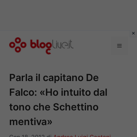
Vai
al
Menu
contenuto
Parla il capitano De
Falco: «Ho intuito dal
tono che Schettino
mentiva»