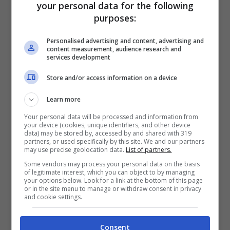
Gli abbonamenti validi per integrarli con la
your personal data for the following
purposes:
Carta TuttoTreno 2012 sono quelli regionali
o sovraregionali con durata mensile o
Personalised advertising and content, advertising and
content measurement, audience research and
annuale, siano essi di
prima classe
oppure
services development
per i viaggi in seconda classe. In accordo
Store and/or access information on a device
con una nota di Trenitalia,
TuttoTreno
Learn more
2012 Umbria
è una carta nominativa che
Your personal data will be processed and information from
costa, per la durata di sei mesi, 105 euro
your device (cookies, unique identifiers, and other device
data) may be stored by, accessed by and shared with 319
per i viaggi fino a 100 chilometri, e 210
partners, or used specifically by this site. We and our partners
may use precise geolocation data.
List of partners.
euro per quelli con
chilometraggio
più
Some vendors may process your personal data on the basis
of legitimate interest, which you can object to by managing
lungo. La
Carta TuttoTreno 2012
di durata
your options below. Look for a link at the bottom of this page
or in the site menu to manage or withdraw consent in privacy
annuale costa invece, rispettivamente,
and cookie settings.
200 euro fino a 100 chilometri e 400 euro
per le
tratte
oltre i 100 chilometri. Riguardo
Consent