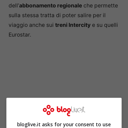
dell’
abbonamento regionale
che permette
sulla stessa tratta di poter salire per il
viaggio anche sui
treni Intercity
e su quelli
Eurostar.
bloglive.it asks for your consent to use