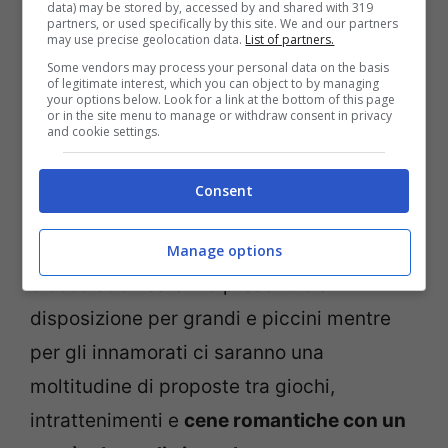
data) may be stored by, accessed by and shared with 319
partners, or used specifically by this site. We and our partners
may use precise geolocation data.
List of partners.
Some vendors may process your personal data on the basis
of legitimate interest, which you can object to by managing
your options below. Look for a link at the bottom of this page
or in the site menu to manage or withdraw consent in privacy
and cookie settings.
Consent
Laboratori di pasticceria e maestri
Manage options
cioccolatieri saranno presenti e a
disposizione per grandi e piccini mentre
per gli innamorati ci saranno una
moltitudine di proposte tra giochi,
intrattenimenti e
cene romantiche con un