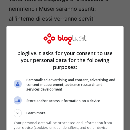
nemmeno i Musei saranno esenti:
all’interno di essi verranno serviti
cioccolato e dolci tipici ternani da
degustare mentre si ammirano le opere
esposte. Una mostra sulla storia della città
bloglive.it asks for your consent to use
verrà realizzata affiancando agli scatti dei
your personal data for the following
purposes:
fotografi delle uova di cioccolato. Per non
farsi mancare proprio nulla, verrà
Personalised advertising and content, advertising and
content measurement, audience research and
realizzato anche un
Guinness World
services development
Record
per il
Panpepato più grande del
Store and/or access information on a device
mondo
che verrà poi offerto ai presenti.
Learn more
Your personal data will be processed and information from
your device (cookies, unique identifiers, and other device