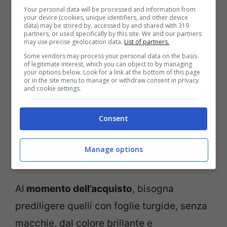
stufato: cuocerlo per lungo tempo significa
Your personal data will be processed and information from
infatti non solo perdere gran parte delle
your device (cookies, unique identifiers, and other device
data) may be stored by, accessed by and shared with 319
partners, or used specifically by this site. We and our partners
vitamine ma renderlo indigesto e di cattivo
may use precise geolocation data.
List of partners.
odore. In cucina può essere aggiunto a
Some vendors may process your personal data on the basis
of legitimate interest, which you can object to by managing
crudo nelle insalate, ma attenzione a non
your options below. Look for a link at the bottom of this page
or in the site menu to manage or withdraw consent in privacy
usarne troppo perché ha un sapore
and cookie settings.
davvero forte, oppure può essere cotto in
Consent
aggiunta a zuppe e minestre, nelle frittate,
nelle torte salate oppure semplicemente
Manage options
lessato e condito con olio e limone.
Al
momento dell’acquisto
, bisogna
prediligere quelli con foglie turgide, senza
macchie, dal colore brillante e