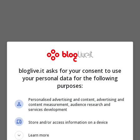
bloglive.it asks for your consent to use
your personal data for the following
purposes:
Per godere al massimo di tutte le
proprietà
del cavolo nero
, siano esse
nutrizionali
o
Personalised advertising and content, advertising and
content measurement, audience research and
terapeutiche
, è necessario che esso venga
services development
cotto in poca acqua e per non più di 15-20
Store and/or access information on a device
minuti, meglio ancora se cotto a vapore o
Learn more