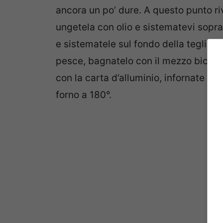
ancora un po’ dure. A questo punto riv
ungetela con olio e sistematevi sopra t
e sistematele sul fondo della teglia, 
pesce, bagnatelo con il mezzo bicchie
con la carta d’alluminio, infornate f
forno a 180°.