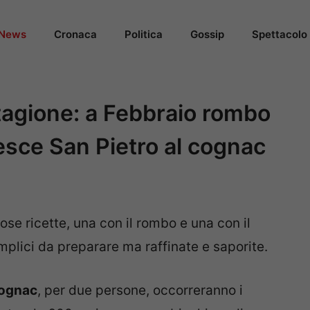
News
Cronaca
Politica
Gossip
Spettacolo
stagione: a Febbraio rombo
pesce San Pietro al cognac
e ricette, una con il rombo e una con il
plici da preparare ma raffinate e saporite.
cognac
, per due persone, occorreranno i