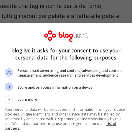
estite una teglia con la carta da forno,
utti gli odori; poi pelate e affettate le patate
salate e ungete di nuovo. Adagiatevi sopra il
re di cognac e, dopo aver coperto il tutto
ino a cottura abbassando la temperatura del
bloglive.it asks for your consent to use your
personal data for the following purposes:
Personalised advertising and content, advertising and content
measurement, audience research and services development
Store and/or access information on a device
Learn more
Your personal data will be processed and information from your device
(cookies, unique identifiers, and other device data) may be stored by,
accessed by and shared with 319 partners, or used specifically by this
site. We and our partners may use precise geolocation data.
List of
partners.