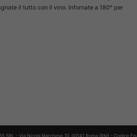
agnate il tutto con il vino. Infornate a 180° per
 365 SRL - Via Nicola Marchese 10, 00141 Roma (RM) - Codice Fisc