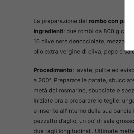
La preparazione del
rombo con patate
ingredienti
: due rombi da 800 g circa
16 olive nere denocciolate, mezzo bic
olio extra vergine di oliva, pepe e sal
Procedimento
: lavate, pulite ed evis
a 200°. Preparate le patate, sbucciatel
metà del rosmarino, sbucciate e spezze
Iniziate ora a preparare le teglie: ung
e inserite all’interno della sua pancia
pezzetto d’aglio, un po’ di sale grosso 
due tagli longitudinali. Ultimate metten