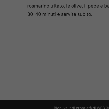
rosmarino tritato, le olive, il pepe e b
30-40 minuti e servite subito.
Bloglive.it di proprietà di WEB