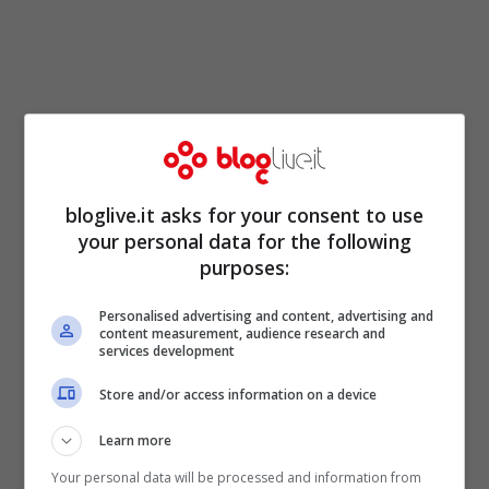
Su
Canale5
alle 21.10 la commedia Premio
Oscar di Gabriele Salvatores intitolata
Mediterraneo
, con Diego Abatantuono.
bloglive.it asks for your consent to use
your personal data for the following
Alle 23.30 segue un’altra commedia
purposes:
vincitrice all’ Academy: si tratta de
Il
Personalised advertising and content, advertising and
Postino
, con il mitico Massimo Troisi.
content measurement, audience research and
services development
Su
Rete4
alle 21.10 continua
Store and/or access information on a device
l’approfondimento giornalistico di
Quarto
Learn more
Grado
, con Salvo Sottile e Sabrina
Your personal data will be processed and information from