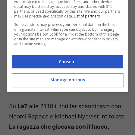
your device (cookies, unique identifiers, and other device
Sampini. Alle 23.55 segue il film thriller
data) may be stored by, accessed by and shared with 319
partners, or used specifically by this site. We and our partners
con Kyle McLachlan e Isabella Rossellini
may use precise geolocation data.
List of partners.
intitolato
Velluto Blu.
Some vendors may process your personal data on the basis
of legitimate interest, which you can object to by managing
your options below. Look for a link at the bottom of this page
or in the site menu to manage or withdraw consent in privacy
and cookie settings.
Su
Italia1
alle 21.10 il film d’azione con
Steven Seagal in prima visione intitolato
Consent
True Justice – Stato Di Guerra.
In seconda
serata alle 23.00 gli ultimi episodi del
Manage options
telefilm
Nikita.
Su
La7
alle 21.10 il thriller scandinavo con
Noomi Rapace e Michael Nyqvist intitolato
La ragazza che giocava con il fuoco,