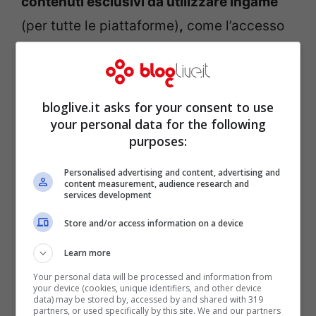
contenuti esclusivi da utilizzare ingame
(per tutte le piattaforme)
,
come l’accesso
ad una missione bonus, un personaggio
aggiuntivo scaricabile, il pacchetto
arsenale N7 (comprendente un fucile da
bloglive.it asks for your consent to use
cecchino, un fucile a pompa, un mitra e
your personal data for the following
purposes:
una pistola N7), il pacchetto “aspetti
alternativi personaggi” contenente
Personalised advertising and content, advertising and
content measurement, audience research and
completi inediti per i propri compagni di
services development
squadra, un abbbigliamento casual per
Store and/or access information on a device
Shepard (la felpa con cappuccio N7) e un
Learn more
Mechdog.
Your personal data will be processed and information from
your device (cookies, unique identifiers, and other device
data) may be stored by, accessed by and shared with 319
partners, or used specifically by this site. We and our partners