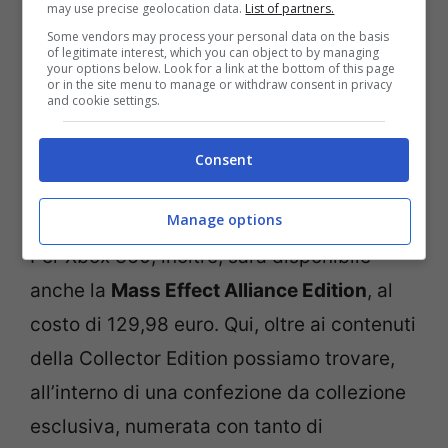
may use precise geolocation data.
List of partners.
Some vendors may process your personal data on the basis
of legitimate interest, which you can object to by managing
your options below. Look for a link at the bottom of this page
or in the site menu to manage or withdraw consent in privacy
and cookie settings.
Consent
Manage options
Per Xbox 360, inoltre, sarà disponibile
anche la
Mass Effect Alliance Edition
, al
costo di 129,98 euro. Qui, oltre ai contenuti
della Collector Edition possiamo trovare,
all’interno di una confezione da collezione
esclusiva, numerata con tanto di