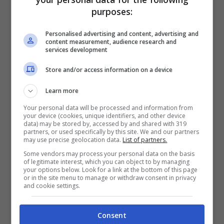
purposes:
Personalised advertising and content, advertising and
content measurement, audience research and
services development
Store and/or access information on a device
Learn more
Infatti,
al quinto posto troviamo Fernando
Your personal data will be processed and information from
your device (cookies, unique identifiers, and other device
Alonso con un tempo di 1m24.100s
. Al
data) may be stored by, accessed by and shared with 319
partners, or used specifically by this site. We and our partners
sesto posto si è posizionato Michael
may use precise geolocation data.
List of partners.
Some vendors may process your personal data on the basis
Schumacher che ha completato 51 giri con
of legitimate interest, which you can object to by managing
your options below. Look for a link at the bottom of this page
la debuttante monoposto Mercedes AMG
or in the site menu to manage or withdraw consent in privacy
and cookie settings.
W03. Il suo tempo migliore è stato di
1m24.150s. Al settimo posto si è
Consent