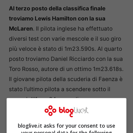
Al terzo posto della classifica finale
troviamo Lewis Hamilton con la sua
McLaren
. Il pilota inglese ha effettuato
diversi test con varie mescole e il suo giro
più veloce è stato di 1m23.590s. Al quarto
posto troviamo Daniel Ricciardo con la sua
Toro Rosso, autore di un ottimo 1m23.618s.
Il giovane pilota della scuderia di Faenza è
stato l’ultimo pilota a scendere sotto il
muro dell’1m e 24 secondi.
bloglive.it asks for your consent to use
your personal data for the following