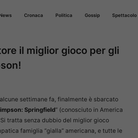
News
Cronaca
Politica
Gossip
Spettacolo
re il miglior gioco per gli
pson!
alcune settimane fa, finalmente è sbarcato
Simpson: Springfield
” (conosciuto in America
. Si tratta senza dubbio del miglior gioco
atica famiglia “gialla” americana, e tutte le