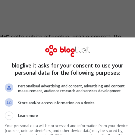
eld”
salta subito all’occhio, grazie soprattutto
uali hanno contribuito a mantenere intatto lo
 apprezzato dagli appassionati della serie il
bloglive.it asks for your consent to use your
tesse del cartone.
personal data for the following purposes:
atuito, disponibile però in versione
Fremium
.
Personalised advertising and content, advertising and content
measurement, audience research and services development
re più rapidamente, potranno acquistare
Store and/or access information on a device
eri, le ciambelle per andare avanti
Learn more
e, potrete sempre trovarle nel corso del
Your personal data will be processed and information from your device
i, necessita
iOS 4.0
e superiori, iPad di prima
(cookies, unique identifiers, and other device data) may be stored by,