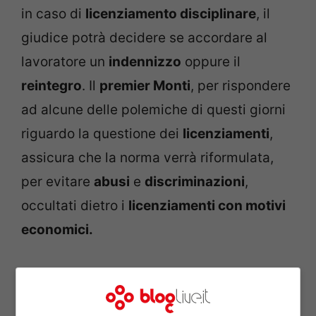
in caso di
licenziamento disciplinare
, il
giudice potrà decidere se accordare al
lavoratore un
indennizzo
oppure il
reintegro
. Il
premier Monti
, per rispondere
ad alcune delle polemiche di questi giorni
riguardo la questione dei
licenziamenti
,
assicura che la norma verrà riformulata,
per evitare
abusi
e
discriminazioni
,
occultati dietro i
licenziamenti con motivi
economici.