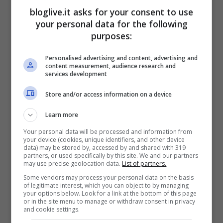
bloglive.it asks for your consent to use
your personal data for the following
purposes:
Personalised advertising and content, advertising and
content measurement, audience research and
services development
Store and/or access information on a device
Cisl
e
Uil
hanno approvato la
riforma
, ma
Learn more
vorrebbero alcuni cambiamenti per quanto
Your personal data will be processed and information from
riguarda l’
articolo 18
.
Raffaele Bonanni
,
your device (cookies, unique identifiers, and other device
data) may be stored by, accessed by and shared with 319
segretario
Cisl
, ha presentato a
Mario
partners, or used specifically by this site. We and our partners
may use precise geolocation data.
List of partners.
Monti
la sua proposta riguardo l’
articolo
Some vendors may process your personal data on the basis
18
: in caso di contenzioso, se nel processo
of legitimate interest, which you can object to by managing
your options below. Look for a link at the bottom of this page
or in the site menu to manage or withdraw consent in privacy
si accerta che il licenziamento è avvenuto
and cookie settings.
per motivi diversi da quelli economici