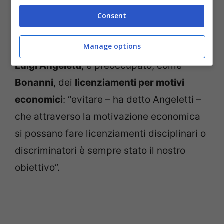
(ossia abusi, irregolarità, discriminazione),
Consent
il giudice deve essere in grado di annullare
Manage options
il licenziamento. Il segretario della
Uil
,
Luigi Angeletti
, è preoccupato, come
Bonanni
, dei
licenziamenti per motivi
economici
: “evitare – ha detto Angeletti –
che attraverso la motivazione economica
si possano fare licenziamenti disciplinari o
discriminatori è sempre stato il nostro
obiettivo”.