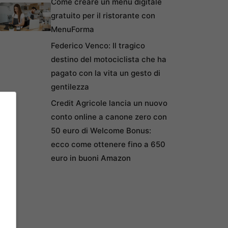
Come creare un menu digitale
gratuito per il ristorante con
MenuForma
Federico Venco: Il tragico
destino del motociclista che ha
pagato con la vita un gesto di
gentilezza
Credit Agricole lancia un nuovo
conto online a canone zero con
50 euro di Welcome Bonus:
ecco come ottenere fino a 650
euro in buoni Amazon