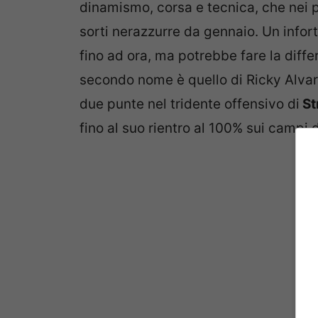
dinamismo, corsa e tecnica, che nei p
sorti nerazzurre da gennaio. Un infor
fino ad ora, ma potrebbe fare la differ
secondo nome è quello di Ricky Alvar
due punte nel tridente offensivo di
St
fino al suo rientro al 100% sui campi d