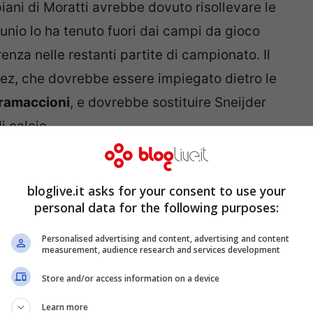
iani di Moratti avrebbe dovuto risollevare le
tunio lo ha tenuto fuori dai campi da gioco
enza nelle restanti partite di campionato. Il
ez, che dovrebbe essere impiegato dietro le
ramaccioni
, e dovrebbe sostituire Sneijder
i calcio.
bloglive.it asks for your consent to use your
personal data for the following purposes:
Personalised advertising and content, advertising and content
measurement, audience research and services development
Store and/or access information on a device
Learn more