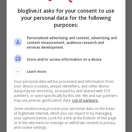
diritto ad una
bevanda
e comprando un
bloglive.it asks for your consent to use
dispositivo della Apple (iPhone, Mac, iPod
your personal data for the following
purposes:
ed altro) vi verrà dato un
buono da 15 euro
da consumare al Genius Bar.
Personalised advertising and content, advertising and
content measurement, audience research and
services development
Store and/or access information on a device
Learn more
Your personal data will be processed and information from
your device (cookies, unique identifiers, and other device
data) may be stored by, accessed by and shared with 319
partners, or used specifically by this site. We and our partners
may use precise geolocation data.
List of partners.
Some vendors may process your personal data on the basis
of legitimate interest, which you can object to by managing
your options below. Look for a link at the bottom of this page
or in the site menu to manage or withdraw consent in privacy
and cookie settings.
Durante gli
eventi
della Apple, in cui