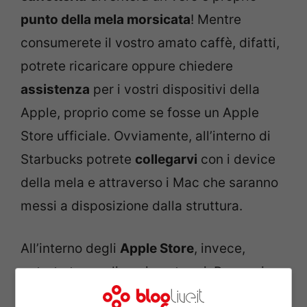
punto della mela morsicata
! Mentre
consumerete il vostro amato caffè, difatti,
potrete ricaricare oppure chiedere
assistenza
per i vostri dispositivi della
Apple, proprio come se fosse un Apple
Store ufficiale. Ovviamente, all’interno di
Starbucks potrete
collegarvi
con i device
della mela e attraverso i Mac che saranno
messi a disposizione dalla struttura.
All’interno degli
Apple Store
, invece,
potrete trarre diversi vantaggi. Per ogni
acquisto (superiore ai 25 euro) avrete