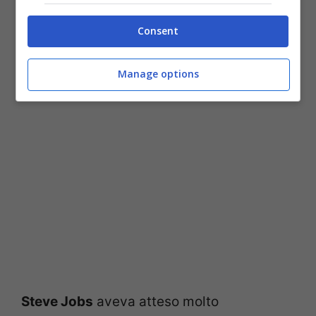
saranno mostrati i nuovi prodotti della
Consent
mela, il buffet sarà a base di muffin, caffè
e molto altro di Starbucks.
Manage options
Steve Jobs
aveva atteso molto