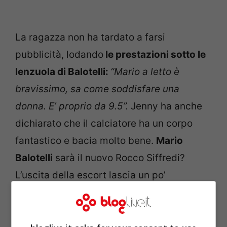
La ragazza non ha tardato a farsi
pubblicità, lodando
le prestazioni sotto le
lenzuola di Balotelli:
“Mario a letto è
bravissimo, sa come soddisfare una
donna. E’ proprio da 9.5”.
Jenny ha anche
dichiarato che il calciatore ha un corpo
fantastico e bacia molto bene.
Mario
Balotelli
sarà il nuovo Rocco Siffredi?
L’uscita della escort lascia un po’
perplessi. Alcuni mesi fa alcune ex
fidanzate di
Balotelli,
lo avevo bocciato
come amante. Chi avrà ragione?