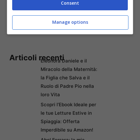
Consent
Manage options
Articoli recenti
Eleonora Daniele e il
Miracolo della Maternità:
la Figlia che Salva e il
Ruolo di Padre Pio nella
loro Vita
Scopri l’Ebook Ideale per
le tue Letture Estive in
Spiaggia: Offerta
Imperdibile su Amazon!
Abel Ferrara: la mia