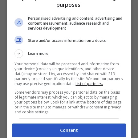
ancora non è stata annunciata. Il dvd verrà
purposes:
comunque pubblicato dall’etichetta di Jack
Personalised advertising and content, advertising and
White, la
Third Man Records.
content measurement, audience research and
services development
Store and/or access information on a device
Learn more
Your personal data will be processed and information from
your device (cookies, unique identifiers, and other device
data) may be stored by, accessed by and shared with 319
partners, or used specifically by this site. We and our partners
may use precise geolocation data.
List of partners.
Some vendors may process your personal data on the basis
of legitimate interest, which you can object to by managing
your options below. Look for a link at the bottom of this page
or in the site menu to manage or withdraw consent in privacy
and cookie settings.
Nel frattempo, Jack White ha sospeso i
Consent
suoi due progetti paralleli, i
Dead Weather