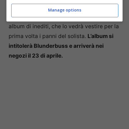
e i Raconteurs
, dedicandosi alla
Manage options
produzione e alla realizzazione di un nuovo
album di inediti, che lo vedrà vestire per la
prima volta i panni del solista.
L’album si
intitolerà Blunderbuss e arriverà nei
negozi il 23 di aprile.