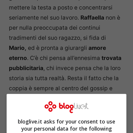
mettere la testa a posto e concentrarsi
seriamente nel suo lavoro.
Raffaella
non è
per nulla preoccupata dei continui
tradimenti del suo ragazzo, si fida di
Mario,
ed è pronta a giurargli
amore
eterno
. C’è chi pensa all’ennesima
trovata
pubblicitaria
, chi invece pensa che la loro
storia sia tutta realtà. Resta il fatto che la
coppia è sempre al centro del gossip e
potrebbe regalare ancora spettacolo da
qui in avanti.
bloglive.it asks for your consent to use
your personal data for the following