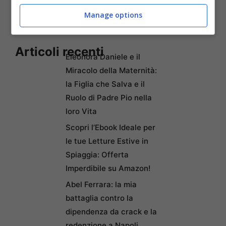
Manage options
Articoli recenti
Eleonora Daniele e il
Miracolo della Maternità:
la Figlia che Salva e il
Ruolo di Padre Pio nella
loro Vita
Scopri l’Ebook Ideale per
le tue Letture Estive in
Spiaggia: Offerta
Imperdibile su Amazon!
Abel Ferrara: la mia
battaglia contro la
dipendenza da crack e la
redenzione a Napoli