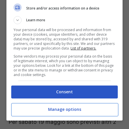
mitico
Bacio Perugina
– del quale si
Store and/or access information on a device
scopriranno segreti e ricetta – e della
Learn more
novità di stagione, ossia il
Bacio Bianco
;
Your personal data will be processed and information from
oppure si potrà scegliere di partecipare al
your device (cookies, unique identifiers, and other device
data) may be stored by, accessed by and shared with 319
partners, or used specifically by this site. We and our partners
corso dedicato ad un percorso per
may use precise geolocation data.
List of partners.
scoprire la vera essenza del cioccolato
Some vendors may process your personal data on the basis
of legitimate interest, which you can object to by managing
attraverso tutti e 5 i sensi durante il quale
your options below. Look for a link at the bottom of this page
or in the site menu to manage or withdraw consent in privacy
si impareranno anche le tecniche di
and cookie settings.
lavorazione e gli abbinamenti a vini e
Consent
liquori e si realizzeranno manualmente i
cioccolatini.
Manage options
Per sabato 19 maggio sono previsti altri 2