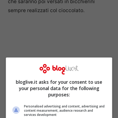
che saranno poi versati in bicchierini
sempre realizzati col cioccolato.
bloglive.it asks for your consent to use
your personal data for the following
purposes:
Il resto delle date saranno tutte per i corsi
di Perugia: sabato 12, ad esempio, ci si
Personalised advertising and content, advertising and
content measurement, audience research and
potrà cimentare nella realizzazione del
services development