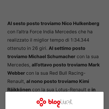
Al sesto posto troviamo Nico Hulkenberg
con l’altra Force India Mercedes che ha
realizzato il miglior tempo di 1:34.344
ottenuto in 26 giri.
Al settimo posto
troviamo Michael Schumacher
con la sua
Mercedes,
all’ottavo posto troviamo Mark
Webber
con la sua Red Bull Racing-
Renault,
al nono posto troviamo Kimi
Räikkönen
con la sua Lotus-Renault e
in
decima posizione si è classificato Romain
Grosjean con l’altra Lotus-Renault.