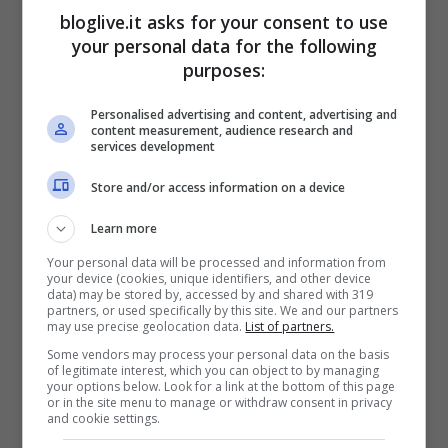
bloglive.it asks for your consent to use
your personal data for the following
purposes:
Personalised advertising and content, advertising and
content measurement, audience research and
services development
Store and/or access information on a device
Learn more
Your personal data will be processed and information from
your device (cookies, unique identifiers, and other device
data) may be stored by, accessed by and shared with 319
partners, or used specifically by this site. We and our partners
Come avete potuto notare nella classifica
may use precise geolocation data.
List of partners.
dei 10 piloti più veloci mancano entrambi i
Some vendors may process your personal data on the basis
of legitimate interest, which you can object to by managing
ferraristi. Quello che preoccupa
your options below. Look for a link at the bottom of this page
or in the site menu to manage or withdraw consent in privacy
maggiormente è il ritardo accumulato da
and cookie settings.