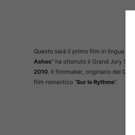
Questo sarà il primo film in lingua in
Ashes
” ha ottenuto il Grand Jury Spa
2010
. Il filmmaker, originario del Q
film romantico “
Sur le Rythme
“.