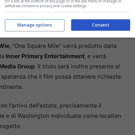
for a link at the bottom of this page or in the site menu to manage or
withdraw consent in privacy and cookie settings.
Manage options
Consent
 Wie
, “One Square Mile” verrà prodotto dalla
la
Inner Primary Entertainment
, e verrà
Media Group
. Il titolo sarà inoltre presente al
a speranza che il film possa ottenere richieste
ntinente.
con l’arrivo dell’estate, precisamente il
tle e di Washington individuate come location
progetto