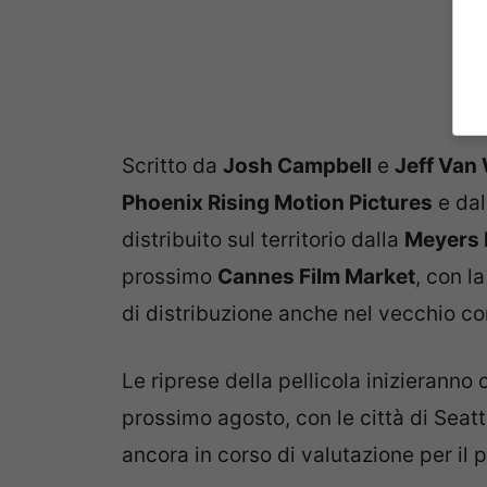
Scritto da
Josh Campbell
e
Jeff Van
Phoenix Rising Motion Pictures
e dal
distribuito sul territorio dalla
Meyers 
prossimo
Cannes Film Market
, con l
di distribuzione anche nel vecchio co
Le riprese della pellicola inizieranno 
prossimo agosto, con le città di Seat
ancora in corso di valutazione per il 