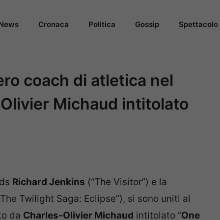
News
Cronaca
Politica
Gossip
Spettacolo
ro coach di atletica nel
Olivier Michaud intitolato
rds
Richard Jenkins
(“The Visitor”) e la
The Twilight Saga: Eclipse”), si sono uniti al
tto da
Charles-Olivier Michaud
intitolato “
One