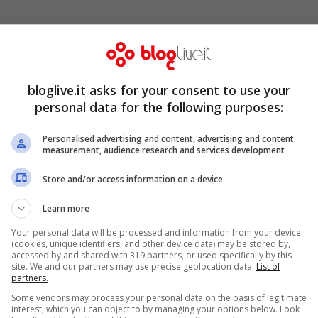
bloglive.it asks for your consent to use your
personal data for the following purposes:
glese per Michaud dopo che il suo “
Snow &
Personalised advertising and content, advertising and content
rky Award per il Miglior Film agli
Slamdance
measurement, audience research and services development
uebec in Canada, ha recentemente realizzato il
Store and/or access information on a device
Learn more
Your personal data will be processed and information from your device
(cookies, unique identifiers, and other device data) may be stored by,
accessed by and shared with 319 partners, or used specifically by this
site. We and our partners may use precise geolocation data.
List of
partners.
Some vendors may process your personal data on the basis of legitimate
interest, which you can object to by managing your options below. Look