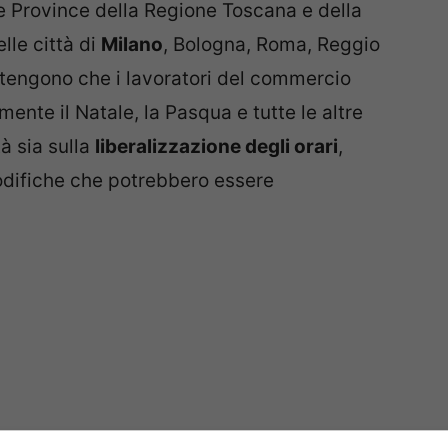
e le Province della Regione Toscana e della
lle città di
Milano
, Bologna, Roma, Reggio
ritengono che i lavoratori del commercio
amente il Natale, la Pasqua e tutte le altre
à sia sulla
liberalizzazione degli orari
,
modifiche che potrebbero essere