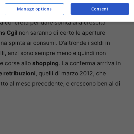
Manage options
Consent
a concreta per dare spinta alla crescita
ms Cgil
non saranno di certo le aperture
na spinta ai consumi. D’altronde i soldi in
lli, anzi sono sempre meno e quindi non
e corse allo
shopping
. La conferma arrriva in
le retribuzioni
, quelli di marzo 2012, che
tto al mese precedente, e crescono ben al di