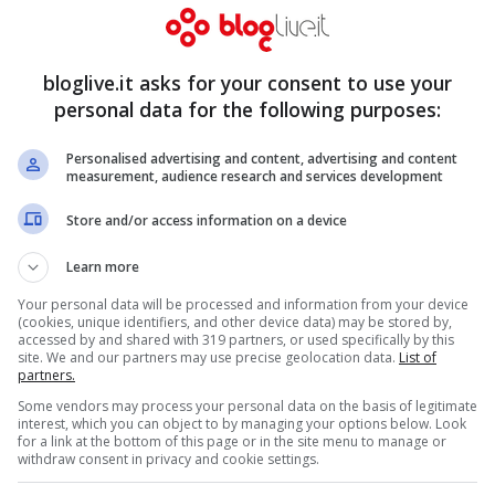
bloglive.it asks for your consent to use your
ate, i
lavoratori del commercio
non solo
personal data for the following purposes:
azza, organizzando presidi e manifestazioni al
Personalised advertising and content, advertising and content
measurement, audience research and services development
tandoli, anche attraverso un volantinaggio, a
Store and/or access information on a device
Learn more
Your personal data will be processed and information from your device
(cookies, unique identifiers, and other device data) may be stored by,
accessed by and shared with 319 partners, or used specifically by this
site. We and our partners may use precise geolocation data.
List of
partners.
Some vendors may process your personal data on the basis of legitimate
interest, which you can object to by managing your options below. Look
for a link at the bottom of this page or in the site menu to manage or
withdraw consent in privacy and cookie settings.