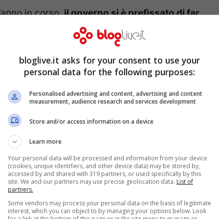
l’anno in corso,
il governo si è prefissato di far
bloglive.it asks for your consent to use your
no stati spesi per le consulenze oltre 440
personal data for the following purposes:
on un calo del 2,2% rispetto al 2010.
Nella sola
56 milioni di euro
, un aumento delle spese
Personalised advertising and content, advertising and content
measurement, audience research and services development
. Benissimo, invece, la Val d’Aosta, che ha
Store and/or access information on a device
. Bene anche Liguria e Piemonte, che hanno
Learn more
6 e 17% rispetto al 2010.
Your personal data will be processed and information from your device
(cookies, unique identifiers, and other device data) may be stored by,
accessed by and shared with 319 partners, or used specifically by this
site. We and our partners may use precise geolocation data.
List of
partners.
Some vendors may process your personal data on the basis of legitimate
interest, which you can object to by managing your options below. Look
for a link at the bottom of this page or in the site menu to manage or