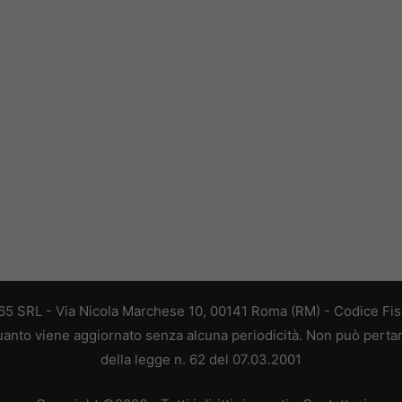
 365 SRL - Via Nicola Marchese 10, 00141 Roma (RM) - Codice Fisc
 quanto viene aggiornato senza alcuna periodicità. Non può perta
della legge n. 62 del 07.03.2001