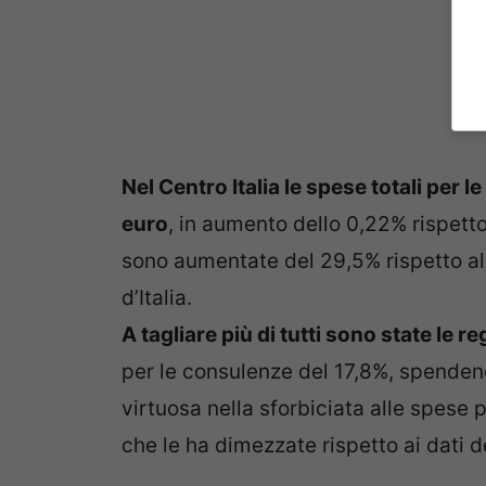
Nel Centro Italia le spese totali per 
euro
, in aumento dello 0,22% rispetto
sono aumentate del 29,5% rispetto al 
d’Italia.
A tagliare più di tutti sono state le r
per le consulenze del 17,8%, spendendo
virtuosa nella sforbiciata alle spese 
che le ha dimezzate rispetto ai dati d