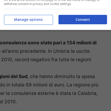
withdraw consent in privacy and cookie settings.
Manage options
Consent
le consulenze sono state pari a 134 milioni di
 all’anno precedente. In Umbria le uscite
2010, record negativo fra tutte le regioni
egioni del Sud
, che hanno diminuito la spesa
 in totale 69 milioni di euro. La regione più
per le consulenze esterne è stata la Calabria,
el 2010.