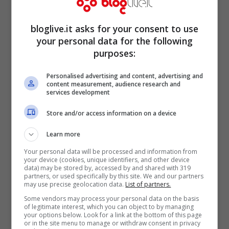
bloglive.it asks for your consent to use
your personal data for the following
purposes:
Personalised advertising and content, advertising and
content measurement, audience research and
services development
L’ideatore dell’attesissima App è il
Store and/or access information on a device
ricercatore nipponico
Rui Ishiyama
della
Learn more
Nec Corporation
– un colosso
Your personal data will be processed and information from
dell’informatica – che spiega come verrà
your device (cookies, unique identifiers, and other device
data) may be stored by, accessed by and shared with 319
partners, or used specifically by this site. We and our partners
concretamente gestita l’applicazione: gli
may use precise geolocation data.
List of partners.
stessi produttori caricheranno le foto dei
Some vendors may process your personal data on the basis
of legitimate interest, which you can object to by managing
loro frutti sull’archivio destinato
your options below. Look for a link at the bottom of this page
or in the site menu to manage or withdraw consent in privacy