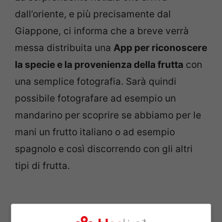
dall’oriente, e più precisamente dal
Giappone, ci informa che a breve verrà
messa distribuita una
App per riconoscere
la specie e la provenienza della frutta
con
una semplice fotografia. Sarà quindi
possibile fotografare ad esempio un
mandarino per scoprire se abbiamo per le
mani un frutto italiano o ad esempio
spagnolo e così discorrendo con gli altri
tipi di frutta.