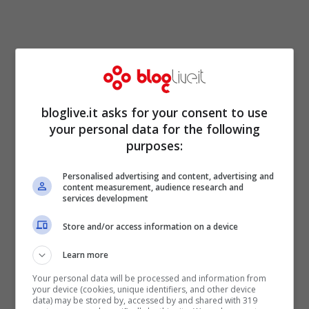
bloglive.it asks for your consent to use
your personal data for the following
purposes:
Personalised advertising and content, advertising and
content measurement, audience research and
Su
Rete4
services development
alle 21.15 il telefilm intitolato
The
Mentalist
, con le repliche della prima
Store and/or access information on a device
stagione ( “Assemblaggio rosso segreto”,
Learn more
“Orme di John il rosso” e “Conto in rosso”).
Your personal data will be processed and information from
your device (cookies, unique identifiers, and other device
Alle 24.00 il film thriller per la tv con Nikki
data) may be stored by, accessed by and shared with 319