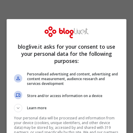
bloglive.it asks for your consent to use
your personal data for the following
Su
Rete4
alle 21.10 gli ultimi episodi della
purposes:
prima stagione del poliziesco intitolato
Personalised advertising and content, advertising and
Rizzoli & Isles
(“La Sindrome di
content measurement, audience research and
services development
Stoccolma”, “La bestia che è in me” e
“Quando la pistola fa bum bum”). A seguire
Store and/or access information on a device
alle 23.45 il programma d’attualità
Learn more
Sognando L’Italia.
Your personal data will be processed and information from
your device (cookies, unique identifiers, and other device
data) may be stored by, accessed by and shared with 319
partners, or used specifically by this site. We and our partners