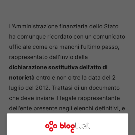
L’Amministrazione finanziaria dello Stato
ha comunque ricordato con un comunicato
ufficiale come ora manchi l’ultimo passo,
rappresentato dall’invio della
dichiarazione sostitutiva dell’atto di
notorietà
entro e non oltre la data del 2
luglio del 2012. Trattasi di un documento
che deve inviare il legale rappresentante
dell’ente presente negli elenchi definitivi, e
che attesta quelli che sono i requisiti per
l’ammissione al cinque per mille 2012.