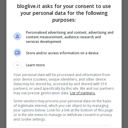
bloglive.it asks for your consent to use
your personal data for the following
purposes:
Personalised advertising and content, advertising and
content measurement, audience research and
services development
Store and/or access information on a device
Learn more
Your personal data will be processed and information from
your device (cookies, unique identifiers, and other device
data) may be stored by, accessed by and shared with 319
Unitamente alla
dichiarazione sostitutiva
partners, or used specifically by this site. We and our partners
may use precise geolocation data.
List of partners.
dell’atto di notorietà
, debitamente
Some vendors may process your personal data on the basis
of legitimate interest, which you can object to by managing
compilata e sottoscritta, deve essere
your options below. Look for a link at the bottom of this page
or in the site menu to manage or withdraw consent in privacy
allegata anche una copia di un documento
and cookie settings.
di riconoscimento valido del
legale