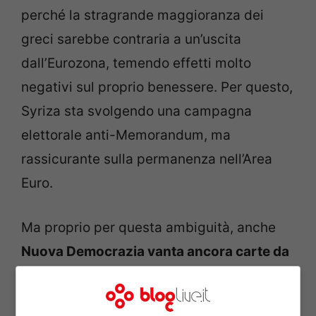
perché la stragrande maggioranza dei
greci sarebbe contraria a un’uscita
dall’Eurozona, temendo effetti molto
negativi sul proprio benessere. Per questo,
Syriza sta svolgendo una campagna
elettorale anti-Memorandum, ma
rassicurante sulla permanenza nell’Area
Euro.
Ma proprio per questa ambiguità, anche
Nuova Democrazia vanta ancora carte da
giocare.
Il suo leader Antonis Samaras va
ripetendo a ogni comizio e intervento