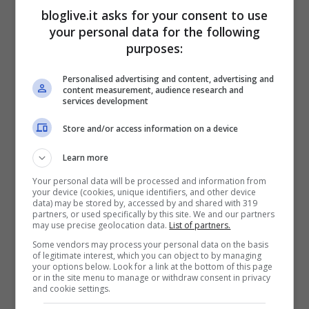
pubblico che se vincesse Syriza la Grecia
bloglive.it asks for your consent to use
uscirebbe dall’euro e i salari dei greci
your personal data for the following
purposes:
sarebbero decimati nel giro di pochi giorni.
Personalised advertising and content, advertising and
content measurement, audience research and
Non è un caso che i consensi si starebbero
services development
polarizzando tra i due partiti, catalizzando
Store and/or access information on a device
tutta l’attenzione mediatico-elettorale, a
Learn more
discapito di socialisti e di tutte le altre
Your personal data will be processed and information from
formazioni politiche.
your device (cookies, unique identifiers, and other device
data) may be stored by, accessed by and shared with 319
partners, or used specifically by this site. We and our partners
may use precise geolocation data.
List of partners.
Some vendors may process your personal data on the basis
of legitimate interest, which you can object to by managing
your options below. Look for a link at the bottom of this page
or in the site menu to manage or withdraw consent in privacy
and cookie settings.