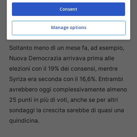
Consent
Manage options
Soltanto meno di un mese fa, ad esempio,
Nuova Democrazia arrivava prima alle
elezioni con il 19% dei consensi, mentre
Syriza era seconda con il 16,6%. Entrambi
avrebbero oggi complessivamente almeno
25 punti in più di voti, anche se per altri
sondaggi la crescita sarebbe di quasi una
quindicina.