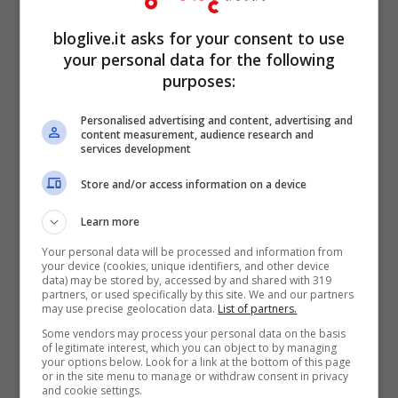
riuscite a entrare nel cuore degli italiani
bloglive.it asks for your consent to use
come, invece, è successo come le loro
your personal data for the following
amate colleghe Maddalena Corvaglia ed
purposes:
Elisabetta Canalis
(settembre 1999-
Personalised advertising and content, advertising and
content measurement, audience research and
giugno 2002).
services development
Store and/or access information on a device
Learn more
Your personal data will be processed and information from
your device (cookies, unique identifiers, and other device
data) may be stored by, accessed by and shared with 319
partners, or used specifically by this site. We and our partners
may use precise geolocation data.
List of partners.
Some vendors may process your personal data on the basis
of legitimate interest, which you can object to by managing
your options below. Look for a link at the bottom of this page
or in the site menu to manage or withdraw consent in privacy
and cookie settings.