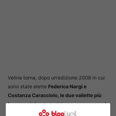
Veline torna, dopo un’edizione 2008 in cui
sono state elette
Federica Nargi e
Costanza Caracciolo, le due vallette più
longeve
della storia del programma: con 4
stagioni e 885 puntate, però, non sono