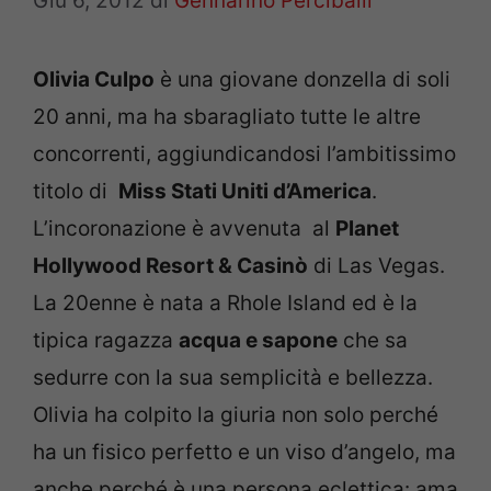
Giu 6, 2012
di
Gennarino Perciballi
Olivia Culpo
è una giovane donzella di soli
20 anni, ma ha sbaragliato tutte le altre
concorrenti, aggiundicandosi l’ambitissimo
titolo di
Miss Stati Uniti d’America
.
L’incoronazione è avvenuta al
Planet
Hollywood Resort & Casinò
di Las Vegas.
La 20enne è nata a Rhole Island ed è la
tipica ragazza
acqua e sapone
che sa
sedurre con la sua semplicità e bellezza.
Olivia ha colpito la giuria non solo perché
ha un fisico perfetto e un viso d’angelo, ma
anche perché è una persona eclettica: ama