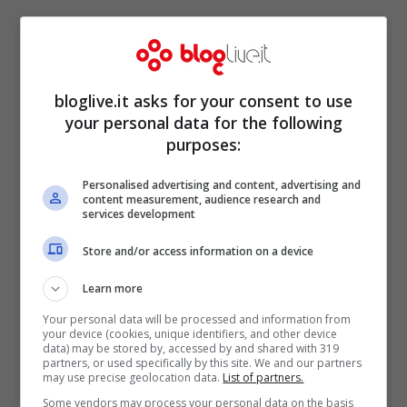
Successivamente all’incoronazione, Olivia
Culpo è stata intervistata ed ha affermato
bloglive.it asks for your consent to use
di appoggiare l’accesso dei
transgender
a
your personal data for the following
Miss Universo. “Lo accetto perché credo
purposes:
che il nostro sia un Paese libero”, ha
Personalised advertising and content, advertising and
asserito la Culpo.
content measurement, audience research and
services development
Store and/or access information on a device
Learn more
Your personal data will be processed and information from
your device (cookies, unique identifiers, and other device
data) may be stored by, accessed by and shared with 319
partners, or used specifically by this site. We and our partners
may use precise geolocation data.
List of partners.
Some vendors may process your personal data on the basis