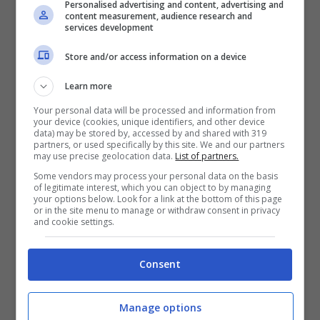
Personalised advertising and content, advertising and
ottimo biglietto da visita che lo porterà
content measurement, audience research and
services development
entro qualche anno a ricoprire un ruolo
importante nel centro-sinistra italiano?
Store and/or access information on a device
Learn more
Fa specie intanto il risultato di
Vendola
,
Your personal data will be processed and information from
your device (cookies, unique identifiers, and other device
anche lui politico da tanto tempo, che
data) may be stored by, accessed by and shared with 319
partners, or used specifically by this site. We and our partners
prende molti meno consensi dello stesso
may use precise geolocation data.
List of partners.
Renzi. Da una parte è scoraggiante per i
Some vendors may process your personal data on the basis
of legitimate interest, which you can object to by managing
lavoratori italiani, che
l’unico candidato di
your options below. Look for a link at the bottom of this page
or in the site menu to manage or withdraw consent in privacy
sinistra che s’impegnava ad abolire le
and cookie settings.
ultime leggi che in Italia hanno facilitato i
Consent
licenziamenti individuali e collettivi
,
precarizzando il mercato del lavoro in
Manage options
maniera evidente, vada così
male
,