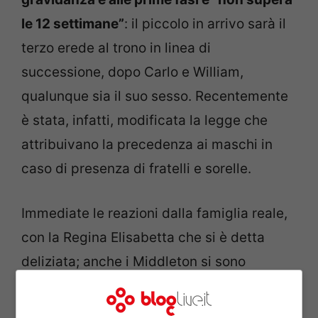
le 12 settimane”
: il piccolo in arrivo sarà il
terzo erede al trono in linea di
successione, dopo Carlo e William,
qualunque sia il suo sesso. Recentemente
è stata, infatti, modificata la legge che
attribuivano la precedenza ai maschi in
caso di presenza di fratelli e sorelle.
Immediate le reazioni dalla famiglia reale,
con la Regina Elisabetta che si è detta
deliziata; anche i Middleton si sono
dichiarati ‘felicissimi’. Il premier inglese
Cameron ha affidato a Twitter il suo