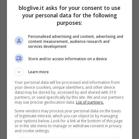
commento: “Sono molto felice per la
bloglive.it asks for your consent to use
your personal data for the following
notizia, saranno genitori meravigliosi”.
purposes:
Gioia anche da parte di Ed Milibrand,
Personalised advertising and content, advertising and
leader dell’opposizione: “È una notizia
content measurement, audience research and
services development
fantastica per Kate, William e il Paese. Un
bambino reale è qualcosa che l’intera
Store and/or access information on a device
nazione celebrerà”.
Learn more
Your personal data will be processed and information from
your device (cookies, unique identifiers, and other device
data) may be stored by, accessed by and shared with 319
partners, or used specifically by this site. We and our partners
may use precise geolocation data.
List of partners.
Some vendors may process your personal data on the basis
of legitimate interest, which you can object to by managing
your options below. Look for a link at the bottom of this page
or in the site menu to manage or withdraw consent in privacy
and cookie settings.