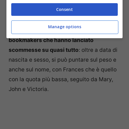
Consent
Manage options
Ovviamente
la notizia ha fatto impazzire i
bookmakers che hanno lanciato
scommesse su quasi tutto
: oltre a data di
nascita e sesso, si può puntare sul peso e
anche sul nome, con Frances che è quello
con la quota più bassa, seguito da Mary,
John e Victoria.