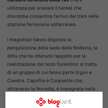
utilizzata per scavare il tunnel che
dovrebbe consentire l’arrivo dei treni nella
stazione ferroviaria sotterranea.
I magistrati hanno disposto la
perquisizione della sede della Nodavia, la
ditta che ha ottenuto l’appalto per la
realizzazione del nodo fiorentino: si tratta
di un gruppo di cui fanno parte Ergon e
Coextra. Capofila è Coopsette che,
attraverso la Novadia, è impegnata nella
realizzazione dell’intera opera, progettata
dall’architetto Norman Foster e il cui valore