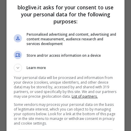
supera i 700 milioni di euro, come si può
bloglive.it asks for your consent to use
your personal data for the following
leggere sul portale della cooperativa. La
purposes:
nuova stazione sorgerà a pochi metri da
Personalised advertising and content, advertising and
quella di Santa Maria Novella.
content measurement, audience research and
services development
Store and/or access information on a device
Learn more
Your personal data will be processed and information from
your device (cookies, unique identifiers, and other device
data) may be stored by, accessed by and shared with 319
partners, or used specifically by this site. We and our partners
may use precise geolocation data.
List of partners.
Some vendors may process your personal data on the basis
of legitimate interest, which you can object to by managing
your options below. Look for a link at the bottom of this page
or in the site menu to manage or withdraw consent in privacy
and cookie settings.