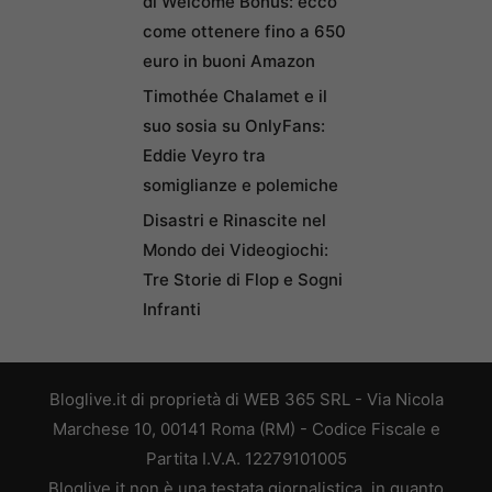
di Welcome Bonus: ecco
come ottenere fino a 650
euro in buoni Amazon
Timothée Chalamet e il
suo sosia su OnlyFans:
Eddie Veyro tra
somiglianze e polemiche
Disastri e Rinascite nel
Mondo dei Videogiochi:
Tre Storie di Flop e Sogni
Infranti
Bloglive.it di proprietà di WEB 365 SRL - Via Nicola
Marchese 10, 00141 Roma (RM) - Codice Fiscale e
Partita I.V.A. 12279101005
Bloglive.it non è una testata giornalistica, in quanto