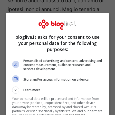
se non è ancora passato da lì, parliamo di
ipotesi, non di annunci. Meglio tenerlo a
mente per non confondere entusiasmo e
notizie.
bloglive.it asks for your consent to use
your personal data for the following
purposes:
Personalised advertising and content, advertising and
content measurement, audience research and
services development
Store and/or access information on a device
Learn more
Your personal data will be processed and information from
your device (cookies, unique identifiers, and other device
data) may be stored by, accessed by and shared with 319
Chi è Gabriele Corsi
partners, or used specifically by this site. We and our partners