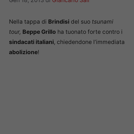
Gen 18, 2013
di
Giancarlo Sali
Nella tappa di
Brindisi
del suo
tsunami
tour,
Beppe Grillo
ha tuonato forte contro i
sindacati italiani
, chiedendone l’immediata
abolizione
!