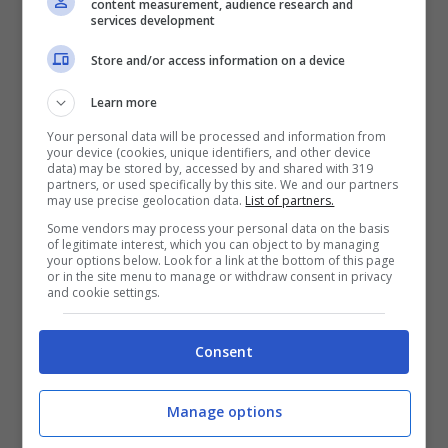
sostengono che
la soluzione della crisi
content measurement, audience research and
services development
stia nel pagare di meno e poter licenziare
Store and/or access information on a device
più facilmente chi lavora.
Learn more
Your personal data will be processed and information from
your device (cookies, unique identifiers, and other device
data) may be stored by, accessed by and shared with 319
partners, or used specifically by this site. We and our partners
may use precise geolocation data.
List of partners.
Some vendors may process your personal data on the basis
of legitimate interest, which you can object to by managing
your options below. Look for a link at the bottom of this page
or in the site menu to manage or withdraw consent in privacy
and cookie settings.
Consent
Una provocazione quindi quella del comico
Manage options
genovese, perchè in democrazia,