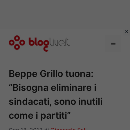
Vai
al
Menu
contenuto
Beppe Grillo tuona:
“Bisogna eliminare i
sindacati, sono inutili
come i partiti”