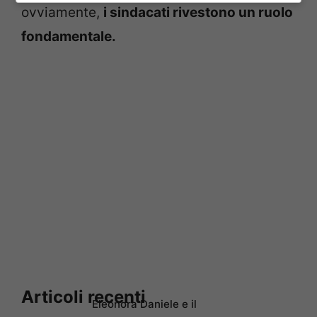
ovviamente,
i sindacati rivestono un ruolo
fondamentale.
Articoli recenti
Eleonora Daniele e il