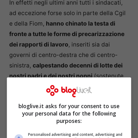
In effetti negli ultimi anni tutti i sindacati,
ad eccezione forse solo in parte della Cgil
e della Fiom,
hanno chinato la testa di
fronte a tutte le forme di precarizzazione
dei rapporti di lavoro
, inseriti sia dai
governi di centro-destra che di centro-
sinistra,
calpestando decenni di lotte dei
nostri padri e dei nostri nonni
(sostenute
per la conquista di diritti fondamentali), in
un lasso di tempo storicamente
bloglive.it asks for your consent to use
piccolissimo. Hanno cavalcato insomma
your personal data for the following
anche loro
l’idea folle
di politici e Poteri
purposes:
Forti che, con i tempi che corrono,
Personalised advertising and content, advertising and