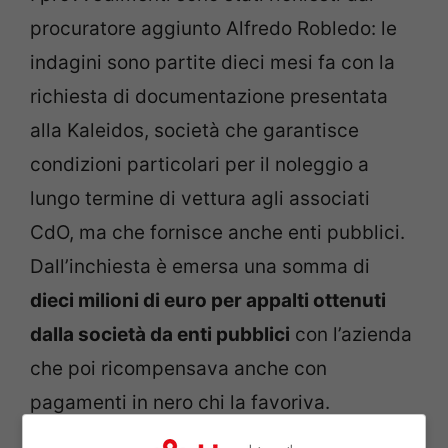
procuratore aggiunto Alfredo Robledo: le
indagini sono partite dieci mesi fa con la
richiesta di documentazione presentata
alla Kaleidos, società che garantisce
condizioni particolari per il noleggio a
lungo termine di vettura agli associati
CdO, ma che fornisce anche enti pubblici.
Dall’inchiesta è emersa una somma di
dieci milioni di euro per appalti ottenuti
dalla società da enti pubblici
con l’azienda
che poi ricompensava anche con
pagamenti in nero chi la favoriva.
Perquisizioni sono attualmente in corso in