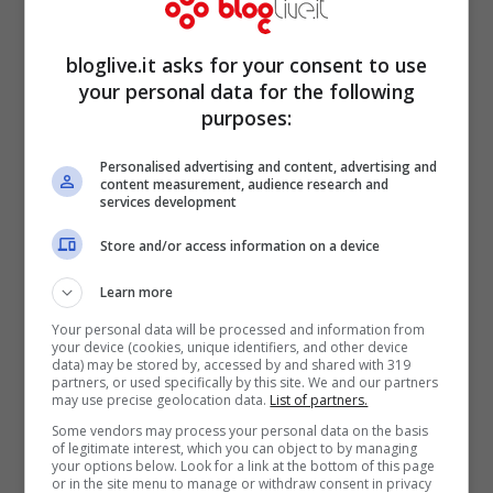
varie città della Lombardia, compresa la
sede della Aler.
bloglive.it asks for your consent to use
your personal data for the following
purposes:
Personalised advertising and content, advertising and
content measurement, audience research and
services development
Store and/or access information on a device
Learn more
Your personal data will be processed and information from
your device (cookies, unique identifiers, and other device
data) may be stored by, accessed by and shared with 319
partners, or used specifically by this site. We and our partners
may use precise geolocation data.
List of partners.
L’azienda che gestisce l’edilizia popolare in
Some vendors may process your personal data on the basis
of legitimate interest, which you can object to by managing
Lombardia si trovata già al centro di
your options below. Look for a link at the bottom of this page
or in the site menu to manage or withdraw consent in privacy