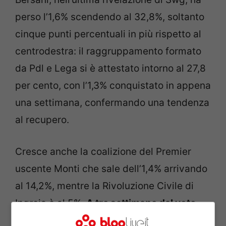
perso l’1,6% scendendo al 32,8%, soltanto
cinque punti percentuali in più rispetto al
centrodestra: il raggruppamento formato
da Pdl e Lega si è attestato intorno al 27,8
per cento, con l’1,3% conquistato in appena
una settimana, confermando una tendenza
al recupero.
Cresce anche la coalizione del Premier
uscente Monti che sale dell’1,4% arrivando
al 14,2%, mentre la Rivoluzione Civile di
Ingroia è al 5%.
A tre settimane dal voto
del 24 e 25 febbraio molto potrebbe