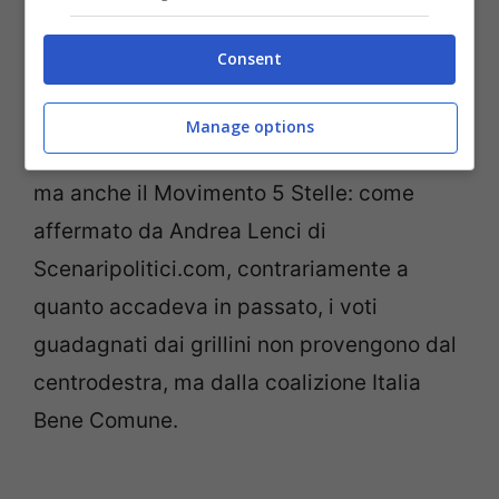
Consent
Manage options
Così a trarne vantaggio non è solo il Pdl,
ma anche il Movimento 5 Stelle: come
affermato da Andrea Lenci di
Scenaripolitici.com, contrariamente a
quanto accadeva in passato, i voti
guadagnati dai grillini non provengono dal
centrodestra, ma dalla coalizione Italia
Bene Comune.