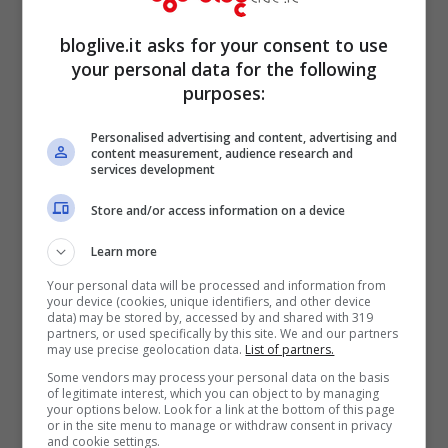
ancora succedere
, con la vicenda Monte
bloglive.it asks for your consent to use
dei Paschi di Siena che potrebbe aver
your personal data for the following
ripercussioni devastanti sul Partito
purposes:
Democratico: l’indagine condotta dal Swg
Personalised advertising and content, advertising and
content measurement, audience research and
ha mostrato come ben il 50% degli
services development
intervistati considera il partito di Bersani in
Store and/or access information on a device
qualche modo responsabile di quanto sta
Learn more
accadendo alla terza banca d’Italia.
Your personal data will be processed and information from
your device (cookies, unique identifiers, and other device
data) may be stored by, accessed by and shared with 319
partners, or used specifically by this site. We and our partners
may use precise geolocation data.
List of partners.
Some vendors may process your personal data on the basis
of legitimate interest, which you can object to by managing
your options below. Look for a link at the bottom of this page
or in the site menu to manage or withdraw consent in privacy
and cookie settings.