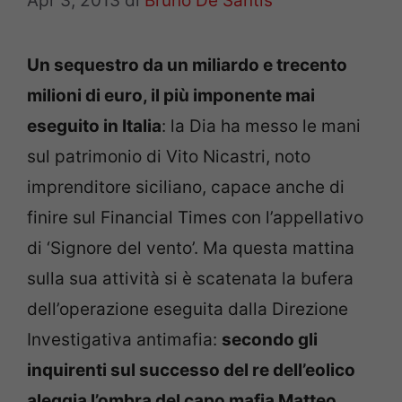
Apr 3, 2013
di
Bruno De Santis
Un sequestro da un miliardo e trecento
milioni di euro, il più imponente mai
eseguito in Italia
: la Dia ha messo le mani
sul patrimonio di Vito Nicastri, noto
imprenditore siciliano, capace anche di
finire sul Financial Times con l’appellativo
di ‘Signore del vento’. Ma questa mattina
sulla sua attività si è scatenata la bufera
dell’operazione eseguita dalla Direzione
Investigativa antimafia:
secondo gli
inquirenti sul successo del re dell’eolico
aleggia l’ombra del capo mafia Matteo