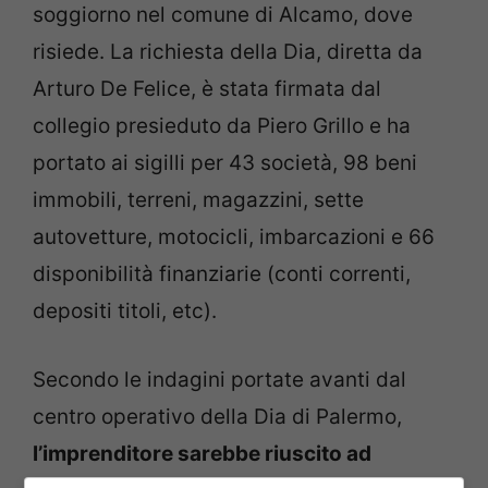
soggiorno nel comune di Alcamo, dove
risiede. La richiesta della Dia, diretta da
Arturo De Felice, è stata firmata dal
collegio presieduto da Piero Grillo e ha
portato ai sigilli per 43 società, 98 beni
immobili, terreni, magazzini, sette
autovetture, motocicli, imbarcazioni e 66
disponibilità finanziarie (conti correnti,
depositi titoli, etc).
Secondo le indagini portate avanti dal
centro operativo della Dia di Palermo,
l’imprenditore sarebbe riuscito ad