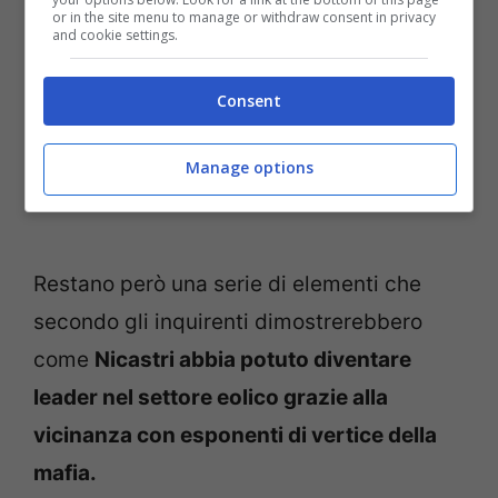
or in the site menu to manage or withdraw consent in privacy
and cookie settings.
Consent
Manage options
Restano però una serie di elementi che
secondo gli inquirenti dimostrerebbero
come
Nicastri abbia potuto diventare
leader nel settore eolico grazie alla
vicinanza con esponenti di vertice della
mafia.