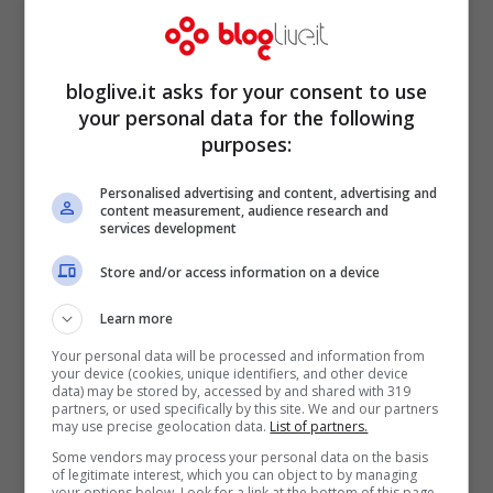
accumulare la sua ricchezza grazie alla
protezione di Cosa Nostra
. L’inchiesta
avrebbe portato alla luce la contiguità tra
bloglive.it asks for your consent to use
Nicastri e l’organizzazione criminale che si
your personal data for the following
purposes:
sarebbe tradotta in un’attività di
fiancheggiamento e scambi di favori
Personalised advertising and content, advertising and
content measurement, audience research and
reciproci. Gli inquirenti ritengono che
services development
l’imprenditore avrebbe trovato un partner
Store and/or access information on a device
criminale in ogni zona dove arrivava con i
Learn more
suoi investimenti, anche se non sono
Your personal data will be processed and information from
venute alla luce prove così schiaccianti da
your device (cookies, unique identifiers, and other device
data) may be stored by, accessed by and shared with 319
partners, or used specifically by this site. We and our partners
far procedere all’arresto dell’imprenditore.
may use precise geolocation data.
List of partners.
Some vendors may process your personal data on the basis
of legitimate interest, which you can object to by managing
your options below. Look for a link at the bottom of this page