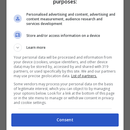
purposes:
a Spotify o Rdio. In queste sezioni è
Personalised advertising and content, advertising and
presente un riquadro che permette il
content measurement, audience research and
services development
collegamento all’account del musicista.
Store and/or access information on a device
Una volta qui, avremo la possibilità sia di
seguire l’artista sia la scelta di twittare ciò
Learn more
che si ascolta in quel momento,
Your personal data will be processed and information from
your device (cookies, unique identifiers, and other device
attraverso l’hashtag #NowPlaying.
data) may be stored by, accessed by and shared with 319
partners, or used specifically by this site. We and our partners
Di positivo c’è senz’altro la bella grafica
may use precise geolocation data.
List of partners.
Some vendors may process your personal data on the basis
con una buona interfaccia, il che svela il
of legitimate interest, which you can object to by managing
your options below. Look for a link at the bottom of this page
grande lavoro di design che c’è dietro, ma
or in the site menu to manage or withdraw consent in privacy
and cookie settings.
dall’altra parta siamo sicuri che non si farà
una grande passo in avanti in merito al
Consent
consumo odierno di musica. Il mercato,