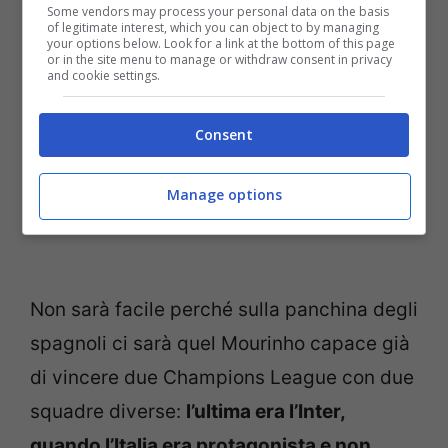
Some vendors may process your personal data on the basis
of legitimate interest, which you can object to by managing
your options below. Look for a link at the bottom of this page
or in the site menu to manage or withdraw consent in privacy
and cookie settings.
Consent
Manage options
Non sarà facile perché sulla panchina degli
spagnoli ci sarà quel Mourinho capace già
di vincere due Champions League con due
squadre diverse:
l’ultima era l’Inter,
quando l’Italia era protagonista e non