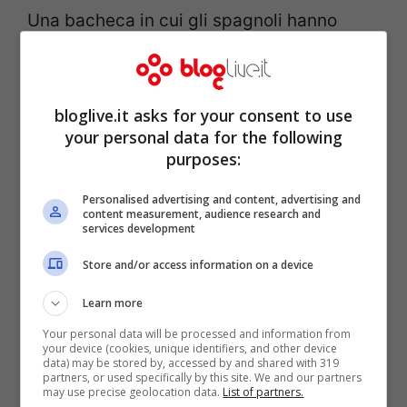
Una bacheca in cui gli spagnoli hanno
fatto spazio per aggiungere un’altra coppa
dalle grandi orecchie, sognando magari di
soffiarla ai rivali di sempre del Real
bloglive.it asks for your consent to use
your personal data for the following
Madrid. Tra le spagnole e il
Classico finale
purposes:
ci sono però le due formazioni tedesche:
Personalised advertising and content, advertising and
se il Barcellona dovrà vedersela con il
content measurement, audience research and
services development
Bayern, i blancos devono liberarsi dei
terribili ragazzi del Borussia Dortmund
,
Store and/or access information on a device
vera rivelazione di questa Champions. I
Learn more
giallo-neri hanno già battuto il Real Madrid
Your personal data will be processed and information from
your device (cookies, unique identifiers, and other device
quest’anno nella fase a gironi e sognano il
data) may be stored by, accessed by and shared with 319
partners, or used specifically by this site. We and our partners
clamoroso bis.
may use precise geolocation data.
List of partners.