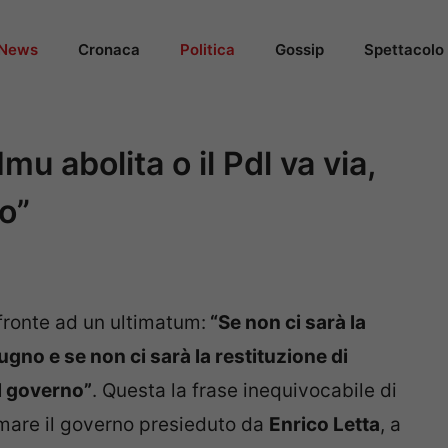
News
Cronaca
Politica
Gossip
Spettacolo
mu abolita o il Pdl va via,
no”
fronte ad un ultimatum:
“Se non ci sarà la
ugno e se non ci sarà la restituzione di
il governo”
. Questa la frase inequivocabile di
mare il governo presieduto da
Enrico Letta
, a