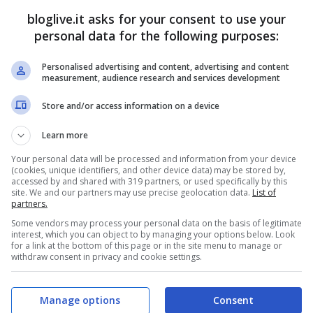
cia un taglio dell’Imu, per chi ha solo una
bloglive.it asks for your consent to use your
personal data for the following purposes:
Personalised advertising and content, advertising and content
iulia,
Debora Serracchiani
, ha oggi preso
measurement, audience research and services development
endo che la legislazione sull’Imu è
Store and/or access information on a device
o manca di equità: “
Siamo tra i paesi europei
Learn more
assazione, sia diretta che indiretta
-ha
Your personal data will be processed and information from your device
(cookies, unique identifiers, and other device data) may be stored by,
e mettersi a un tavolo serio con l’Europa e le
accessed by and shared with 319 partners, or used specifically by this
site. We and our partners may use precise geolocation data.
List of
cazione e
la lotta alla burocrazia da un lato
e,
partners.
 e famiglie da ulteriori aggravi su alcuni beni
Some vendors may process your personal data on the basis of legitimate
interest, which you can object to by managing your options below. Look
for a link at the bottom of this page or in the site menu to manage or
withdraw consent in privacy and cookie settings.
Manage options
Consent