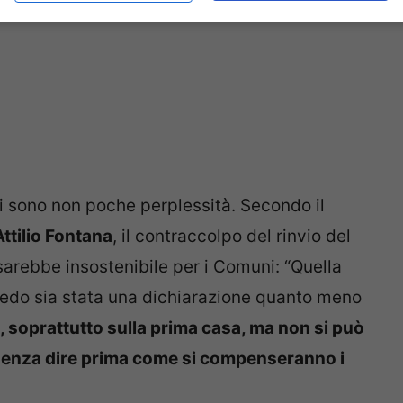
vi sono non poche perplessità. Secondo il
Attilio Fontana
, il contraccolpo del rinvio del
arebbe insostenibile per i Comuni: “Quella
redo sia stata una dichiarazione quanto meno
, soprattutto sulla prima casa, ma non si può
 senza dire prima come si compenseranno i