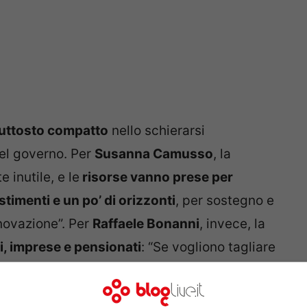
iuttosto compatto
nello schierarsi
el governo. Per
Susanna Camusso
, la
 inutile, e le
risorse vanno prese per
timenti e un po’ di orizzonti
, per sostegno e
nnovazione”. Per
Raffaele Bonanni
, invece, la
ri, imprese e pensionati
: “Se vogliono tagliare
eno, ci sono ad esempio anche i giovani.
mprarsi un appartamento a basso costo