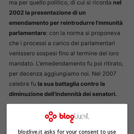
ma per quello politico, di cui si ricorda
nel
2002 la presentazione di un
emendamento per reintrodurre l’mmunità
parlamentare
: con la norma si proponeva
che i processi a carico dei parlamentari
venissero sospesi fino al termine del loro
mandato. L’emedendamento fu poi ritirato,
per decenza aggiungiamo noi. Nel 2007
celebre fu
la sua battaglia contro la
diminuzione dell’indennità dei senatori.
Sottosegretario al Ministero degli Interni
dal 2008 al 2011 e ministro della Giustizia
bloglive.it asks for your consent to use
negli ultimi 4 mesi dell’ultimo Governo