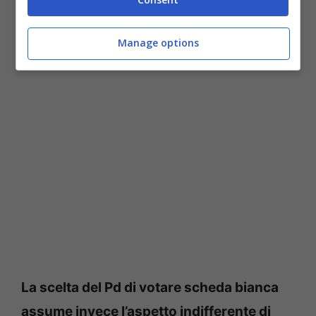
Berlusconi
, che sotto processo in diverse
situazioni, avrà sicuramento applaudito la
Manage options
nomina arrivata oggi.
La scelta del Pd di votare scheda bianca
assume invece l’aspetto indifferente di