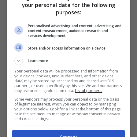
your personal data for the following
Berlusconi (con l’obiettivo di fermare le
purposes:
intercettazioni
), prima dell’arrivo di Mario
Personalised advertising and content, advertising and
Monti.
content measurement, audience research and
services development
Store and/or access information on a device
Learn more
Your personal data will be processed and information from
your device (cookies, unique identifiers, and other device
data) may be stored by, accessed by and shared with 319
partners, or used specifically by this site. We and our partners
may use precise geolocation data.
List of partners.
Some vendors may process your personal data on the basis
of legitimate interest, which you can object to by managing
your options below. Look for a link at the bottom of this page
or in the site menu to manage or withdraw consent in privacy
and cookie settings.
Da sempre un fedelissimo di
Silvio
Consent