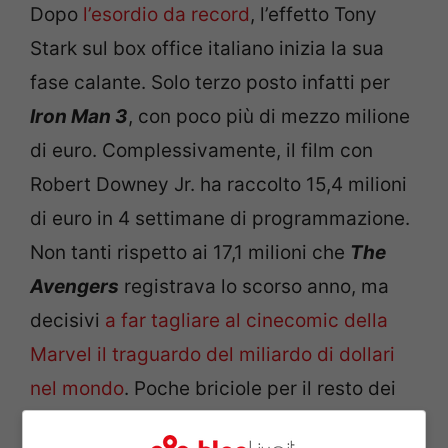
Dopo
l’esordio da record
, l’effetto Tony
Stark sul box office italiano inizia la sua
fase calante. Solo terzo posto infatti per
Iron Man 3
, con poco più di mezzo milione
di euro. Complessivamente, il film con
Robert Downey Jr. ha raccolto 15,4 milioni
di euro in 4 settimane di programmazione.
Non tanti rispetto ai 17,1 milioni che
The
Avengers
registrava lo scorso anno, ma
decisivi
a far tagliare al cinecomic della
Marvel il traguardo del miliardo di dollari
nel mondo
. Poche briciole per il resto dei
film in classifica: al quarto posto troviamo