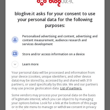
La Casa
, remake horror del cult di Sam
Raimi con 441mila euro (-11% rispetto allo
bloglive.it asks for your consent to use
scorso weekend), seguito da
Hansel &
your personal data for the following
purposes:
Gretel – Cacciatori di streghe
(379mila
euro), e dalla commedia di Sergio Rubini,
Personalised advertising and content, advertising and
content measurement, audience research and
Mi rifaccio vivo
(287mila euro).
services development
Store and/or access information on a device
Learn more
Your personal data will be processed and information from
your device (cookies, unique identifiers, and other device
data) may be stored by, accessed by and shared with 319
partners, or used specifically by this site. We and our partners
may use precise geolocation data.
List of partners.
Some vendors may process your personal data on the basis
of legitimate interest, which you can object to by managing
your options below. Look for a link at the bottom of this page
or in the site menu to manage or withdraw consent in privacy