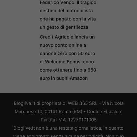
Federico Venco: Il tragico
destino del motociclista
che ha pagato con la vita
un gesto di gentilezza
Credit Agricole lancia un
nuovo conto online a
canone zero con 50 euro
di Welcome Bonus: ecco
come ottenere fino a 650
euro in buoni Amazon
Bloglive.it di proprietà di WEB 365 SRL - Via Nicola
Marchese 10, 00141 Roma (RM) - Codice Fiscale e
Partita I.V.A. 12279101005
Bloglive.it non è una testata giornalistica, in quanto
viene aggiornato senza alcuna periodicità. Non può