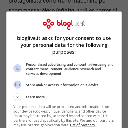
protagonista corre tra le macchine per
scommessa;
Nero Infinito
, thriller horror di
Giorgio Bruno
con
protagonisti
Francesca
Rettondini
e
Rosario Petix
nei panni di due
bloglive.it asks for your consent to use
ispettori della polizia che indagano sui
your personal data for the following
misteriosi delitti commessi da un serial
purposes:
killer, che emula sadicamente il modus
Personalised advertising and content, advertising and
operandi degli assassini descritti nei libri
content measurement, audience research and
services development
di una famosa scrittrice di best seller.
Store and/or access information on a device
Learn more
Your personal data will be processed and information from
your device (cookies, unique identifiers, and other device
data) may be stored by, accessed by and shared with 319
partners, or used specifically by this site. We and our partners
may use precise geolocation data.
List of partners.