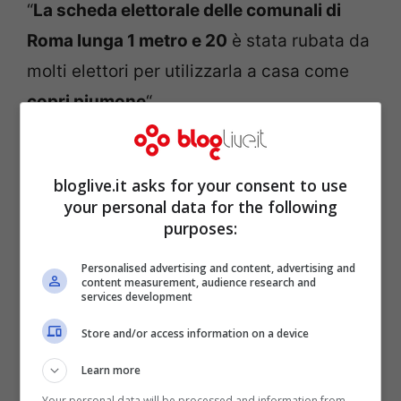
“
La scheda elettorale delle comunali di
Roma lunga 1 metro e 20
è stata rubata da
molti elettori per utilizzarla a casa come
copri piumone
“.
bloglive.it asks for your consent to use
your personal data for the following
purposes:
Personalised advertising and content, advertising and
content measurement, audience research and
services development
Store and/or access information on a device
Learn more
“Crollo di
Grillo
: dallo tsunami, si è passati
Your personal data will be processed and information from