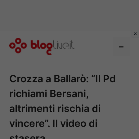
Vai
al
Menu
contenuto
Crozza a Ballarò: “Il Pd
richiami Bersani,
altrimenti rischia di
vincere”. Il video di
stasera