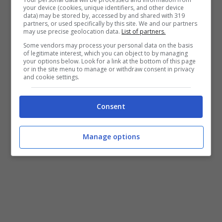
your device (cookies, unique identifiers, and other device
alla secchiata o alla piccola rottura di
data) may be stored by, accessed by and shared with 319
partners, or used specifically by this site. We and our partners
lavandino”.
may use precise geolocation data.
List of partners.
Some vendors may process your personal data on the basis
of legitimate interest, which you can object to by managing
Ma assaporate l’intera copertina della
your options below. Look for a link at the bottom of this page
or in the site menu to manage or withdraw consent in privacy
durata di 10 minuti con il video qui sotto…..
and cookie settings.
Consent
Manage options