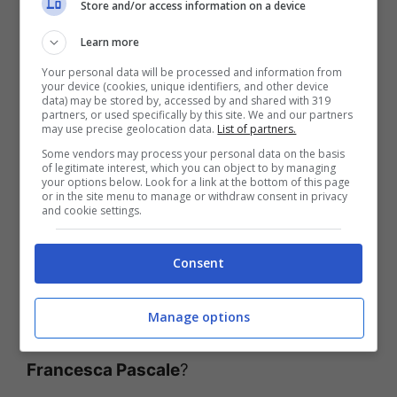
Store and/or access information on a device
Sembra certa anche la partecipazione
Learn more
della cabarettista-imitatrice
Virginia
Your personal data will be processed and information from
your device (cookies, unique identifiers, and other device
Raffaele
, star di
Quelli che il calcio
, che
data) may be stored by, accessed by and shared with 319
partners, or used specifically by this site. We and our partners
l’anno scorso aveva regalato al pubblico
may use precise geolocation data.
List of partners.
Some vendors may process your personal data on the basis
dell’Arena di Verona un’esilarante
of legitimate interest, which you can object to by managing
your options below. Look for a link at the bottom of this page
imitazione di
Belen Rodriguez
. La
or in the site menu to manage or withdraw consent in privacy
and cookie settings.
riproporrà anche sabato sera, alla
presenza di
Emma,
ormai presissima dal
Consent
suo nuovo flirt con Marco Bocci
, oppure
opterà per una delle sue celebri
Manage options
interpretazioni di
Nicole Minetti
o di
Francesca Pascale
?