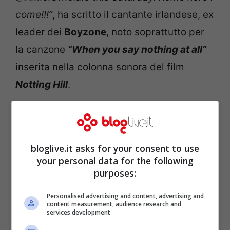
come!!!”
, ha scritto il cantante irlandese, ex
leader dei
Boyzone
, noto soprattutto per
la canzone
“When you say nothing at all”
inserita nella colonna sonora del film
Notting Hill
.
bloglive.it asks for your consent to use
your personal data for the following
purposes:
Personalised advertising and content, advertising and
content measurement, audience research and
services development