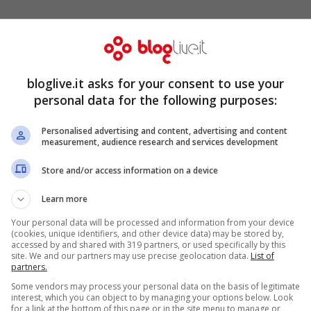
 degli Hunger Games, nuove insidie attendono
bloglive.it asks for your consent to use your
al governo della capitale, i due amici
personal data for the following purposes:
Victory Tour”, girando in lungo e in largo i
. Lungo la strada, i due ragazzi si rendono
Personalised advertising and content, advertising and content
measurement, audience research and services development
a ondata di ribellione che il presidente Snow
Store and/or access information on a device
e sta preparando la 75ª edizione dei giochi
Learn more
trebbe cambiare per sempre le sorti della
Your personal data will be processed and information from your device
(cookies, unique identifiers, and other device data) may be stored by,
accessed by and shared with 319 partners, or used specifically by this
site. We and our partners may use precise geolocation data.
List of
partners.
Some vendors may process your personal data on the basis of legitimate
interest, which you can object to by managing your options below. Look
for a link at the bottom of this page or in the site menu to manage or