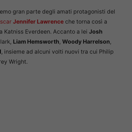
eremo gran parte degli amati protagonisti del
Oscar
Jennifer Lawrence
che torna così a
na Katniss Everdeen. Accanto a lei
Josh
lark,
Liam Hemsworth
,
Woody Harrelson
,
d
, insieme ad alcuni volti nuovi tra cui Philip
rey Wright.