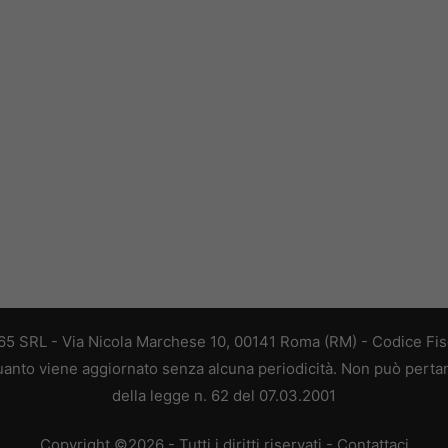
 365 SRL - Via Nicola Marchese 10, 00141 Roma (RM) - Codice Fisc
 quanto viene aggiornato senza alcuna periodicità. Non può perta
della legge n. 62 del 07.03.2001
Copyright ©2026 - Tutti i diritti riservati -
Contattaci