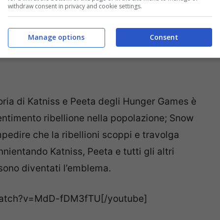
withdraw consent in privacy and cookie settings.
Manage options
Consent
ttoria di Katniss e Peeta degli Hunger Games è
sentimento ribellione nella popolazione; Snow
pedire che la ribellioni scoppi e travolga
nnientando Katniss, Peeta e tutti gli altri
sono diventati l’emblema.
watch?v=MdD-fDM3fTU[/youtube]