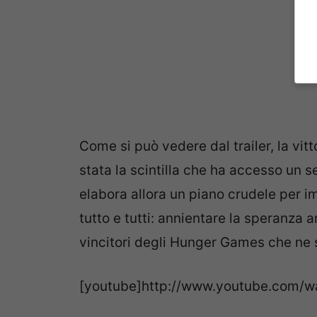
Come si può vedere dal trailer, la vi
stata la scintilla che ha accesso un 
elabora allora un piano crudele per im
tutto e tutti: annientare la speranza a
vincitori degli Hunger Games che ne 
[youtube]http://www.youtube.com/