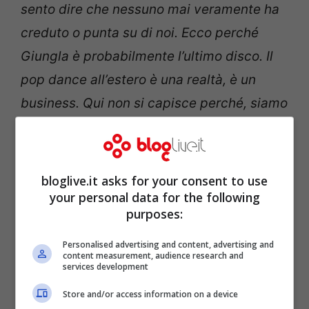
sento dire che nessuno mai veramente ha
creduto o punta su di noi. Ecco perché
Giungla è probabilmente l’ultimo disco. Il
pop dance all’estero è una realtà, è un
business. Qui non si capisce perché, siamo
le uniche a farlo. Lo avete notato, vero?
Ecco
“.
bloglive.it asks for your consent to use
your personal data for the following
purposes:
Personalised advertising and content, advertising and
content measurement, audience research and
services development
Store and/or access information on a device