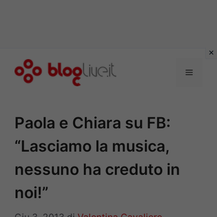
Vai
al
Menu
contenuto
Paola e Chiara su FB:
“Lasciamo la musica,
nessuno ha creduto in
noi!”