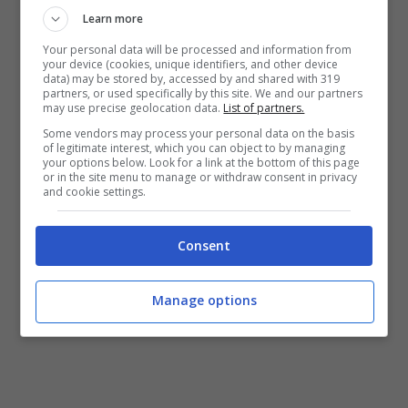
Learn more
Your personal data will be processed and information from
your device (cookies, unique identifiers, and other device
data) may be stored by, accessed by and shared with 319
Bè, che dire… dovremmo cercare di farci
partners, or used specifically by this site. We and our partners
may use precise geolocation data.
List of partners.
forza e superare l’imminente dramma in
Some vendors may process your personal data on the basis
corso. Anche se, un dubbio sorge
of legitimate interest, which you can object to by managing
your options below. Look for a link at the bottom of this page
or in the site menu to manage or withdraw consent in privacy
spontaneo: ma non è che niente niente,
and cookie settings.
stiamo di fronte ad una mega bufala
costruita ad hoc per promuovere il disco?
Consent
In quel caso, allora, potremo parlare sul
Manage options
serio di dramma.