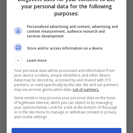
your personal data for the following
purposes:
Personalised advertising and content, advertising and
content measurement, audience research and
services development
Store and/or access information on a device
Learn more
Your personal data will be processed and information from
Negli anni a seguire venne pubblicata la
your device (cookies, unique identifiers, and other device
data) may be stored by, accessed by and shared with 319
rivista “Paperino Giornale”
, opera del
partners, or used specifically by this site. We and our partners
may use precise geolocation data.
List of partners.
fumettista Federico Padrocchi dove
Some vendors may process your personal data on the basis
Paperino primeggia con le sue gag da
of legitimate interest, which you can object to by managing
your options below. Look for a link at the bottom of this page
birboncello. Ma furono anche gli anni delle
or in the site menu to manage or withdraw consent in privacy
and cookie settings.
strisce giornaliere di Topolino e anche in