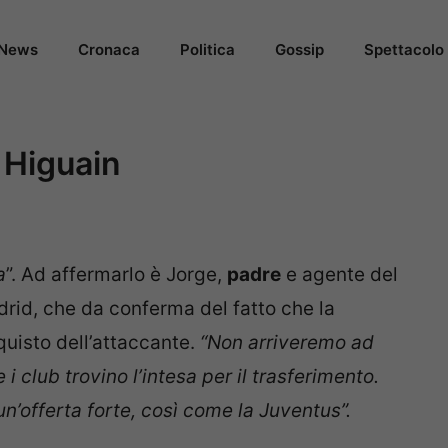
News
Cronaca
Politica
Gossip
Spettacolo
a Higuain
a
”. Ad affermarlo è Jorge,
padre
e agente del
drid, che da conferma del fatto che la
quisto dell’attaccante.
“Non arriveremo ad
 club trovino l’intesa per il trasferimento.
un’offerta forte, così come la Juventus”.