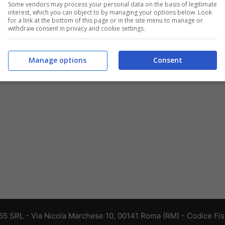
Some vendors may process your personal data on the basis of legitimate
interest, which you can object to by managing your options below. Look
for a link at the bottom of this page or in the site menu to manage or
withdraw consent in privacy and cookie settings.
Manage options
Consent
 365 SRL - Via Nicola Marchese 10, 00141 Roma (RM) - Codice Fisc