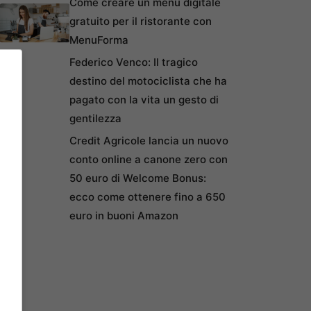
Come creare un menu digitale
gratuito per il ristorante con
MenuForma
Federico Venco: Il tragico
destino del motociclista che ha
pagato con la vita un gesto di
gentilezza
Credit Agricole lancia un nuovo
conto online a canone zero con
50 euro di Welcome Bonus:
ecco come ottenere fino a 650
euro in buoni Amazon