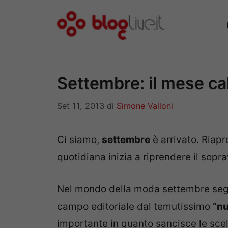
Vai
al
contenuto
Settembre: il mese ca
Set 11, 2013
di
Simone Valloni
Ci siamo,
settembre
è arrivato. Riapro
quotidiana inizia a riprendere il sopr
Nel mondo della moda settembre segna
campo editoriale dal temutissimo
“nu
importante in quanto sancisce le scelte