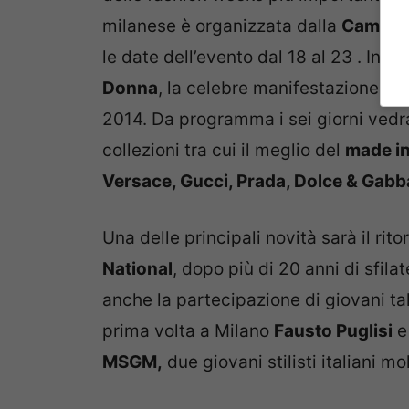
milanese è organizzata dalla
Camera 
le date dell’evento dal 18 al 23 . In 
Donna
, la celebre manifestazione de
2014. Da programma i sei giorni vedra
collezioni tra cui il meglio del
made in
Versace, Gucci, Prada, Dolce & Gab
Una delle principali novità sarà il rit
National
, dopo più di 20 anni di sfil
anche la partecipazione di giovani tal
prima volta a Milano
Fausto Puglisi
MSGM,
due giovani stilisti italiani mo