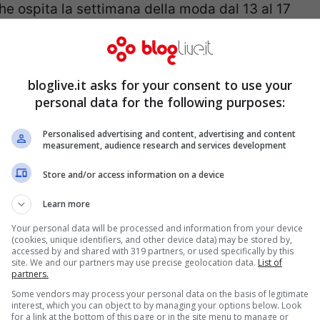
he ospita la settimana della moda dal 13 al 17
on della
Somerset
House
. Ecco alcuni brand
 Burberry, Adidas by Stella McCartney
ecc.
bloglive.it asks for your consent to use your
personal data for the following purposes:
Personalised advertising and content, advertising and content
measurement, audience research and services development
Store and/or access information on a device
Learn more
Your personal data will be processed and information from your device
(cookies, unique identifiers, and other device data) may be stored by,
accessed by and shared with 319 partners, or used specifically by this
site. We and our partners may use precise geolocation data.
List of
partners.
à è disponibile il calendario dettagliato di una
Some vendors may process your personal data on the basis of legitimate
interest, which you can object to by managing your options below. Look
uella di Milano. La settimana della moda
for a link at the bottom of this page or in the site menu to manage or