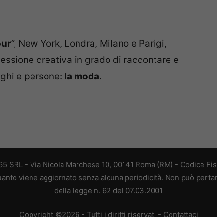
our
”, New York, Londra, Milano e Parigi,
essione creativa in grado di raccontare e
oghi e persone:
la moda
.
 365 SRL - Via Nicola Marchese 10, 00141 Roma (RM) - Codice Fisc
 quanto viene aggiornato senza alcuna periodicità. Non può perta
della legge n. 62 del 07.03.2001
Copyright ©2026 - Tutti i diritti riservati -
Contattaci