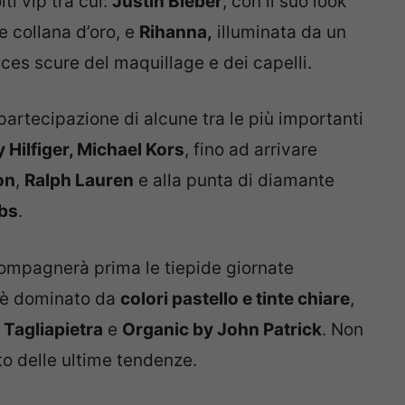
ti vip tra cui:
Justin Bieber
, con il suo look
e collana d’oro, e
Rihanna,
illuminata da un
nces scure del maquillage e dei capelli.
artecipazione di alcune tra le più importanti
Hilfiger, Michael Kors
, fino ad arrivare
on
,
Ralph Lauren
e alla punta di diamante
bs
.
compagnerà prima le tiepide giornate
e, è dominato da
colori pastello e tinte chiare
,
 Tagliapietra
e
Organic by John Patrick
. Non
to delle ultime tendenze.