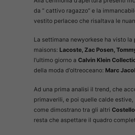
Alla cerimonia d’apertura presenti mol
da ” cattivo ragazzo” e la immancabil
vestito perlaceo che risaltava le nua
La settimana newyorkese ha visto la p
maisons:
Lacoste, Zac Posen, Tommy 
l’ultimo giorno a
Calvin Klein Collecti
della moda d’oltreoceano:
Marc Jaco
Ad una prima analisi il trend, che ac
primaverili, e poi quelle calde estiv
come dimostrano tra gli altri
Costello
resta che aspettare il quadro comple