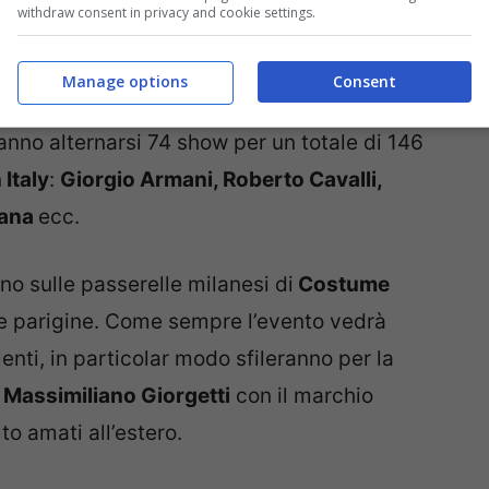
withdraw consent in privacy and cookie settings.
Nazionale della Moda Italiana
, che ha fissato
questi giorni,come ogni anno, si svolgerà
Moda
Manage options
Consent
dicata al prêt-à-porter primavera/estate
nno alternarsi 74 show per un totale di 146
 Italy
:
Giorgio Armani, Roberto Cavalli,
bana
ecc.
orno sulle passerelle milanesi di
Costume
ate parigine. Come sempre l’evento vedrà
enti, in particolar modo sfileranno per la
e
Massimiliano Giorgetti
con il marchio
lto amati all’estero.