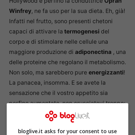
Hollywood e perfino la conduttrice
Oprah
Winfrey
, ne fa uso per la sua dieta. Eh, già!
Infatti nel frutto, sono presenti chetoni
capaci di attivare la
termogenesi
del
corpo e di stimolare nelle cellule una
maggiore produzione di
adiponectina
, una
delle proteine che regolano il metabolismo.
Non solo, ma sarebbero pure
energizzanti
!
La panacea, insomma. E se avete la
sensazione che il vostro appetito sia
perfino aumentato, non crucciatevi troppo:
è segno che il prodotto sta facendo il suo
dovere. E l
‘effetto dimagrante
è presente
bloglive.it asks for your consent to use
anche nel caso in cui non cambiaste il