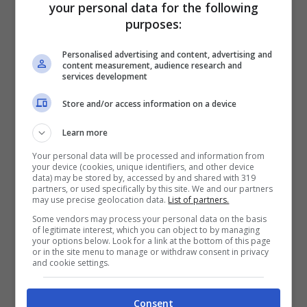
your personal data for the following
vostro regime alimentare. Quindi se siete
purposes:
proprietari di una palestra, domani
Personalised advertising and content, advertising and
content measurement, audience research and
cercatevi un altro mestiere perché si
services development
chiude baracca. Ovviamente, si scherza.
Store and/or access information on a device
Learn more
Your personal data will be processed and information from
your device (cookies, unique identifiers, and other device
data) may be stored by, accessed by and shared with 319
partners, or used specifically by this site. We and our partners
may use precise geolocation data.
List of partners.
Some vendors may process your personal data on the basis
of legitimate interest, which you can object to by managing
your options below. Look for a link at the bottom of this page
or in the site menu to manage or withdraw consent in privacy
and cookie settings.
Consent